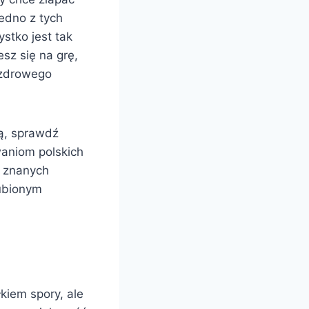
edno z tych
stko jest tak
sz się na grę,
 zdrowego
gą, sprawdź
iwaniom polskich
d znanych
lubionym
kiem spory, ale