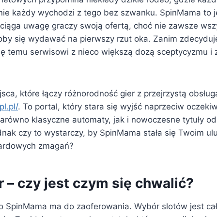
e nie każdy wychodzi z tego bez szwanku. SpinMama to j
yciąga uwagę graczy swoją ofertą, choć nie zawsze wszy
oby się wydawać na pierwszy rzut oka. Zanim zdecyduje
się temu serwisowi z nieco większą dozą sceptycyzmu i
jsca, które łączy różnorodność gier z przejrzystą obsłu
l.pl/
. To portal, który stara się wyjść naprzeciw oczek
 zarówno klasyczne automaty, jak i nowoczesne tytuły o
nak czy to wystarczy, by SpinMama stała się Twoim u
zardowych zmagań?
r – czy jest czym się chwalić?
 co SpinMama ma do zaoferowania. Wybór slotów jest cał