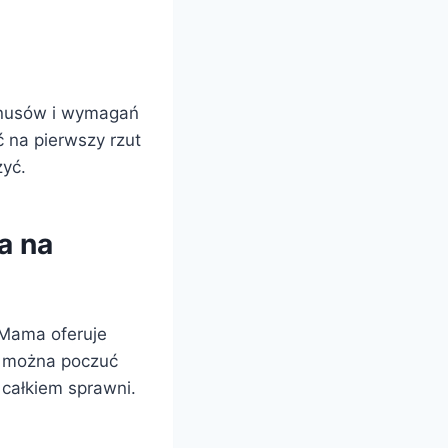
onusów i wymagań
 na pierwszy rzut
zyć.
a na
nMama oferuje
m można poczuć
 całkiem sprawni.