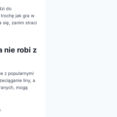
dzi do
 trochę jak gra w
się, zanim straci
 nie robi z
ie z popularnymi
eciąganie liny, a
granych, mogą
e