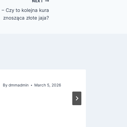
NEXT
– Czy to kolejna kura
znosząca złote jaja?
By
dmmadmin
March 5, 2026
By
dmmad