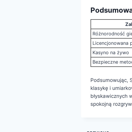
Podsumowan
Za
Różnorodność gi
Licencjonowana p
Kasyno na żywo
Bezpieczne metod
Podsumowując, S
klasykę i umiarko
błyskawicznych w
spokojną rozgryw