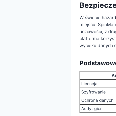
Bezpiecze
W świecie hazard
miejscu. SpinMam
uczciwości, z dru
platforma korzyst
wycieku danych 
Podstawowe
A
Licencja
Szyfrowanie
Ochrona danych
Audyt gier