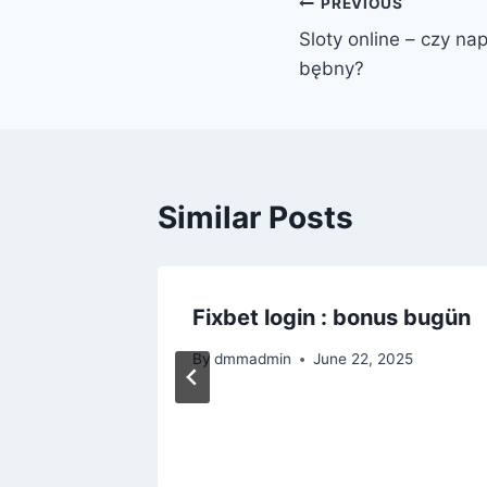
PREVIOUS
Post
Sloty online – czy na
navigation
bębny?
Similar Posts
Fixbet login : bonus bugün
026
By
dmmadmin
June 22, 2025