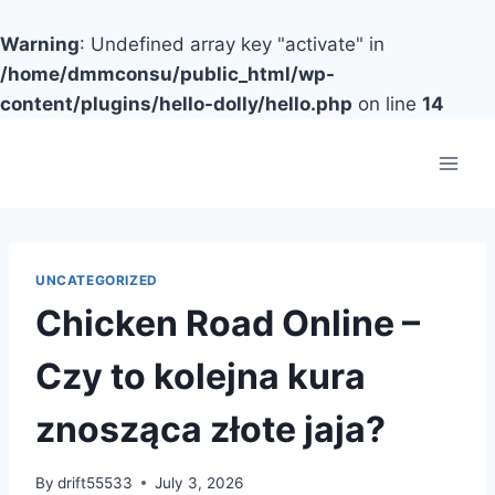
Warning
: Undefined array key "activate" in
/home/dmmconsu/public_html/wp-
content/plugins/hello-dolly/hello.php
on line
14
Skip
to
content
UNCATEGORIZED
Chicken Road Online –
Czy to kolejna kura
znosząca złote jaja?
By
drift55533
July 3, 2026