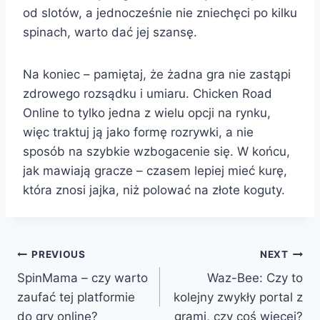
od slotów, a jednocześnie nie zniechęci po kilku
spinach, warto dać jej szansę.
Na koniec – pamiętaj, że żadna gra nie zastąpi
zdrowego rozsądku i umiaru. Chicken Road
Online to tylko jedna z wielu opcji na rynku,
więc traktuj ją jako formę rozrywki, a nie
sposób na szybkie wzbogacenie się. W końcu,
jak mawiają gracze – czasem lepiej mieć kurę,
która znosi jajka, niż polować na złote koguty.
PREVIOUS
NEXT
Post
SpinMama – czy warto
Waz-Bee: Czy to
navigation
zaufać tej platformie
kolejny zwykły portal z
do gry online?
grami, czy coś więcej?