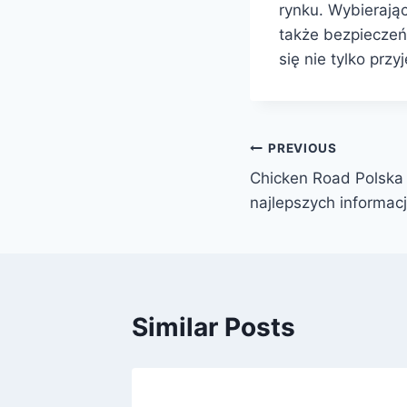
rynku. Wybierając
także bezpieczeń
się nie tylko pr
PREVIOUS
Post
Chicken Road Polska 
navigation
najlepszych informacj
Similar Posts