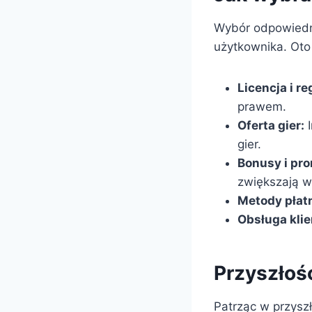
Wybór odpowiedni
użytkownika. Oto 
Licencja i re
prawem.
Oferta gier:
I
gier.
Bonusy i pro
zwiększają w
Metody płat
Obsługa klie
Przyszłoś
Patrząc w przysz