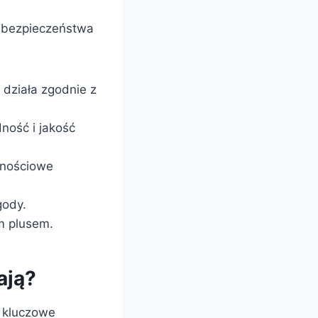
i bezpieczeństwa
 działa zgodnie z
ność i jakość
lnościowe
gody.
m plusem.
ają?
y kluczowe