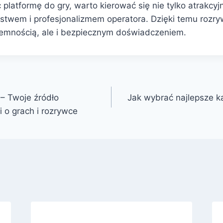
 platformę do gry, warto kierować się nie tylko atrakcyjn
stwem i profesjonalizmem operatora. Dzięki temu rozryw
zyjemnością, ale i bezpiecznym doświadczeniem.
– Twoje źródło
Jak wybrać najlepsze k
i o grach i rozrywce