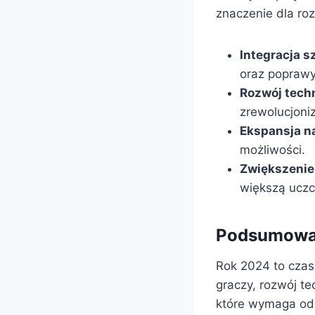
znaczenie dla ro
Integracja sz
oraz popraw
Rozwój techn
zrewolucjoni
Ekspansja na
możliwości.
Zwiększenie
większą uczc
Podsumowa
Rok 2024 to czas
graczy, rozwój te
które wymaga od 