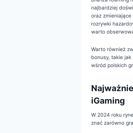
najbardziej doświ
oraz zmieniające
rozrywki hazardow
warto obserwować
Warto również zw
bonusy, takie jak
wśród polskich gr
Najważnie
iGaming
W 2024 roku ryne
znać zarówno gra