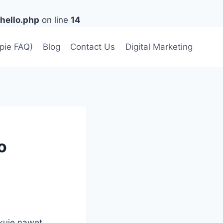
hello.php
on line
14
lpie FAQ)
Blog
Contact Us
Digital Marketing
o
kuje nawet