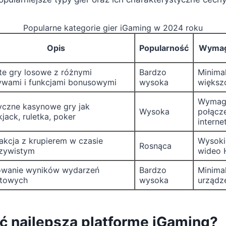
Popularne kategorie gier iGaming w 2024 roku
Opis
Popularność
Wymag
te gry losowe z różnymi
Bardzo
Minimal
wami i funkcjami bonusowymi
wysoka
większ
Wymaga
yczne kasynowe gry jak
Wysoka
połącz
kjack, ruletka, poker
intern
rakcja z krupierem w czasie
Wysoki
Rosnąca
zywistym
wideo
wanie wyników wydarzeń
Bardzo
Minima
rtowych
wysoka
urządz
ć najlepszą platformę iGaming?