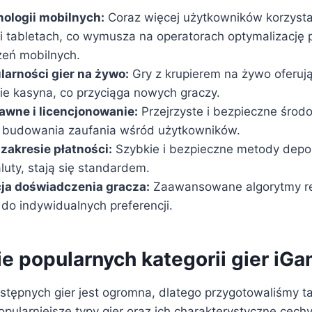
ologii mobilnych:
Coraz więcej użytkowników korzysta 
i tabletach, co wymusza na operatorach optymalizację 
eń mobilnych.
arności gier na żywo:
Gry z krupierem na żywo oferuj
e kasyna, co przyciąga nowych graczy.
awne i licencjonowanie:
Przejrzyste i bezpieczne środo
 budowania zaufania wśród użytkowników.
zakresie płatności:
Szybkie i bezpieczne metody depoz
luty, stają się standardem.
cja doświadczenia gracza:
Zaawansowane algorytmy r
o indywidualnych preferencji.
e popularnych kategorii gier iG
tępnych gier jest ogromna, dlatego przygotowaliśmy ta
pularniejsze typy gier oraz ich charakterystyczne cechy