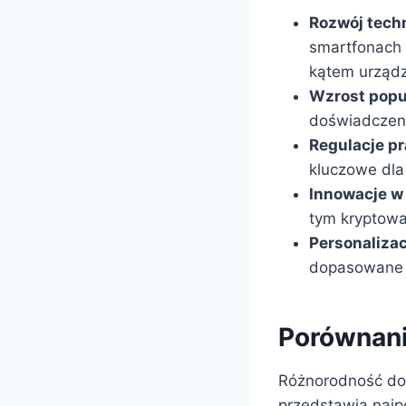
Rozwój techn
smartfonach 
kątem urządz
Wzrost popul
doświadczeni
Regulacje pr
kluczowe dla
Innowacje w 
tym kryptowa
Personaliza
dopasowane d
Porównani
Różnorodność dos
przedstawia najpo