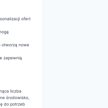
onalizacji ofert
 mogą
ch otworzą nowe
ne zapewnią
nąca liczba
zne środowisko,
ię do potrzeb