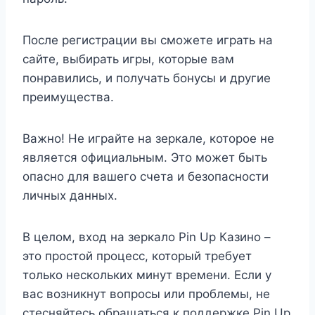
После регистрации вы сможете играть на
сайте, выбирать игры, которые вам
понравились, и получать бонусы и другие
преимущества.
Важно! Не играйте на зеркале, которое не
является официальным. Это может быть
опасно для вашего счета и безопасности
личных данных.
В целом, вход на зеркало Pin Up Казино –
это простой процесс, который требует
только нескольких минут времени. Если у
вас возникнут вопросы или проблемы, не
стесняйтесь обращаться к поддержке Pin Up