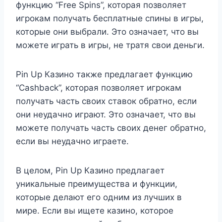
функцию “Free Spins”, которая позволяет
игрокам получать бесплатные спины в игры,
которые они выбрали. Это означает, что вы
можете играть в игры, не тратя свои деньги.
Pin Up Казино также предлагает функцию
“Cashback”, которая позволяет игрокам
получать часть своих ставок обратно, если
они неудачно играют. Это означает, что вы
можете получать часть своих денег обратно,
если вы неудачно играете.
В целом, Pin Up Казино предлагает
уникальные преимущества и функции,
которые делают его одним из лучших в
мире. Если вы ищете казино, которое