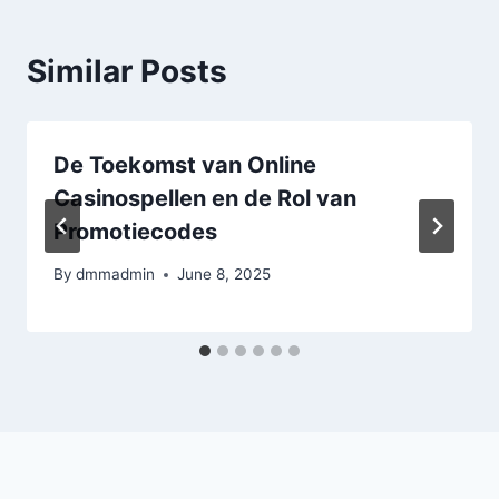
Similar Posts
De Toekomst van Online
Casinospellen en de Rol van
Promotiecodes
By
dmmadmin
June 8, 2025