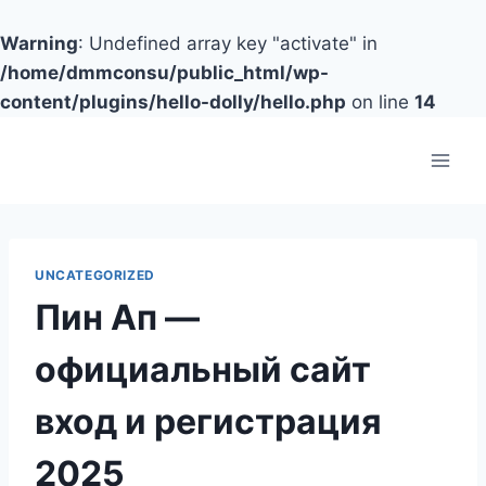
Warning
: Undefined array key "activate" in
/home/dmmconsu/public_html/wp-
content/plugins/hello-dolly/hello.php
on line
14
Skip
to
content
UNCATEGORIZED
Пин Ап —
официальный сайт
вход и регистрация
2025