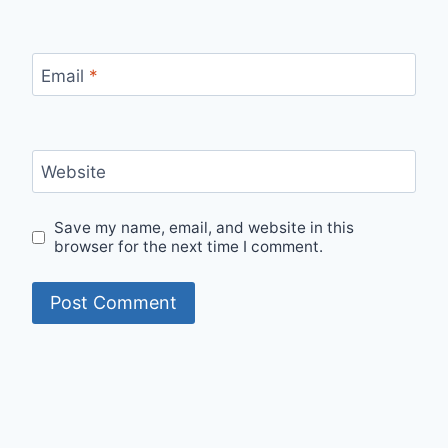
Email
*
Website
Save my name, email, and website in this
browser for the next time I comment.