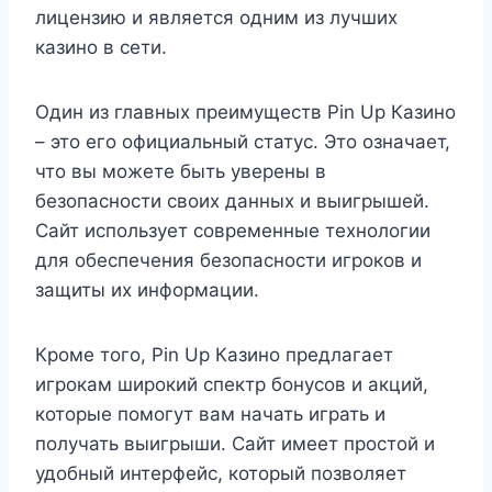
лицензию и является одним из лучших
казино в сети.
Один из главных преимуществ Pin Up Казино
– это его официальный статус. Это означает,
что вы можете быть уверены в
безопасности своих данных и выигрышей.
Сайт использует современные технологии
для обеспечения безопасности игроков и
защиты их информации.
Кроме того, Pin Up Казино предлагает
игрокам широкий спектр бонусов и акций,
которые помогут вам начать играть и
получать выигрыши. Сайт имеет простой и
удобный интерфейс, который позволяет