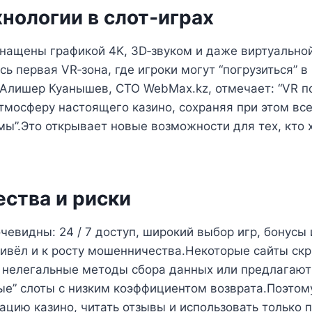
нологии в слот‑играх
снащены графикой 4K, 3D‑звуком и даже виртуально
ь первая VR‑зона, где игроки могут “погрузиться” в 
.Алишер Куанышев, CTO WebMax.kz, отмечает: “VR п
тмосферу настоящего казино, сохраняя при этом в
ы”.Это открывает новые возможности для тех, кто 
ства и риски
евидны: 24 / 7 доступ, широкий выбор игр, бонусы 
ривёл и к росту мошенничества.Некоторые сайты ск
т нелегальные методы сбора данных или предлагают
ые” слоты с низким коэффициентом возврата.Поэтом
ацию казино, читать отзывы и использовать только