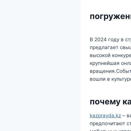
погружен
В 2024 году в с
предлагает свы
высокой конкуре
крупнейшая онла
вращения.Событи
вошли в культу
почему к
kazpravda.kz
– в
предпочитают ст