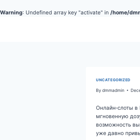
Warning
: Undefined array key "activate" in
/home/dmmc
Skip
to
content
UNCATEGORIZED
By
dmmadmin
Dece
Онлайн‑слоты в 
мгновенную дозу
возможность выи
уже давно прив