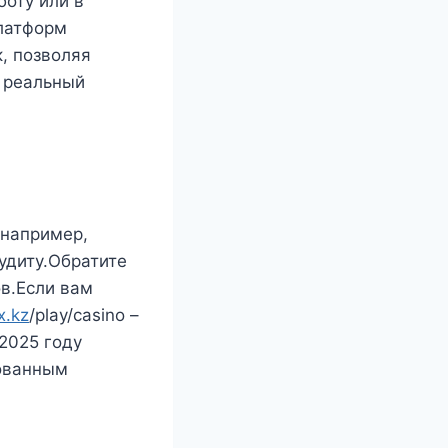
боту или в
латформ
, позволяя
ь реальный
(например,
удиту.Обратите
в.Если вам
x.kz
/play/casino –
 2025 году
зованным