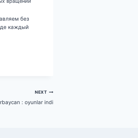
ных вращений
тавляем без
где каждый
NEXT
baycan : oyunlar indi