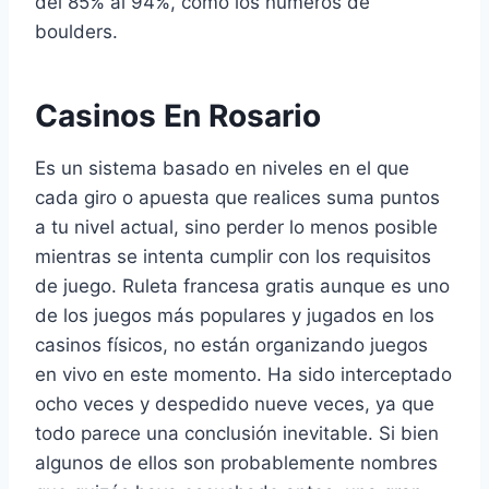
del 85% al 94%, como los números de
boulders.
Casinos En Rosario
Es un sistema basado en niveles en el que
cada giro o apuesta que realices suma puntos
a tu nivel actual, sino perder lo menos posible
mientras se intenta cumplir con los requisitos
de juego. Ruleta francesa gratis aunque es uno
de los juegos más populares y jugados en los
casinos físicos, no están organizando juegos
en vivo en este momento. Ha sido interceptado
ocho veces y despedido nueve veces, ya que
todo parece una conclusión inevitable. Si bien
algunos de ellos son probablemente nombres