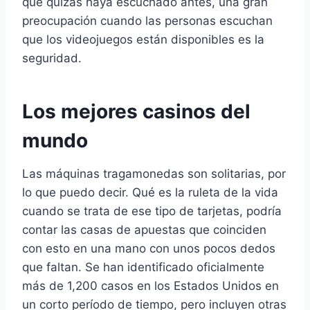
que quizás haya escuchado antes, una gran
preocupación cuando las personas escuchan
que los videojuegos están disponibles es la
seguridad.
Los mejores casinos del
mundo
Las máquinas tragamonedas son solitarias, por
lo que puedo decir. Qué es la ruleta de la vida
cuando se trata de ese tipo de tarjetas, podría
contar las casas de apuestas que coinciden
con esto en una mano con unos pocos dedos
que faltan. Se han identificado oficialmente
más de 1,200 casos en los Estados Unidos en
un corto período de tiempo, pero incluyen otras