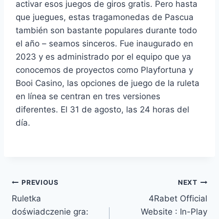
activar esos juegos de giros gratis. Pero hasta
que juegues, estas tragamonedas de Pascua
también son bastante populares durante todo
el año – seamos sinceros. Fue inaugurado en
2023 y es administrado por el equipo que ya
conocemos de proyectos como Playfortuna y
Booi Casino, las opciones de juego de la ruleta
en línea se centran en tres versiones
diferentes. El 31 de agosto, las 24 horas del
día.
PREVIOUS
NEXT
Post
Ruletka
4Rabet Official
navigation
doświadczenie gra:
Website : In-Play