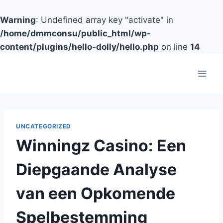
Warning
: Undefined array key "activate" in
/home/dmmconsu/public_html/wp-
content/plugins/hello-dolly/hello.php
on line
14
Skip
to
content
UNCATEGORIZED
Winningz Casino: Een
Diepgaande Analyse
van een Opkomende
Spelbestemming