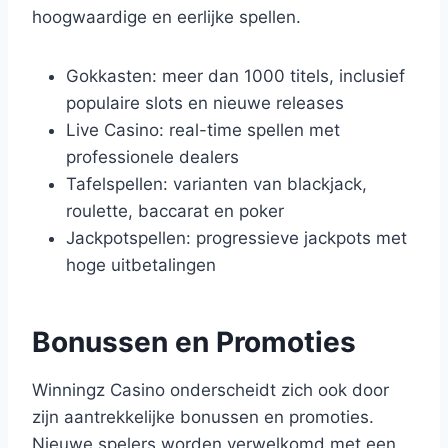
hoogwaardige en eerlijke spellen.
Gokkasten: meer dan 1000 titels, inclusief
populaire slots en nieuwe releases
Live Casino: real-time spellen met
professionele dealers
Tafelspellen: varianten van blackjack,
roulette, baccarat en poker
Jackpotspellen: progressieve jackpots met
hoge uitbetalingen
Bonussen en Promoties
Winningz Casino onderscheidt zich ook door
zijn aantrekkelijke bonussen en promoties.
Nieuwe spelers worden verwelkomd met een