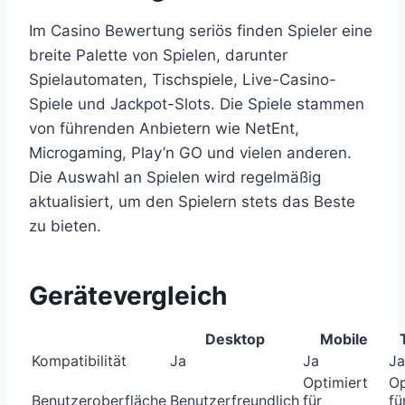
Im Casino Bewertung seriös finden Spieler eine
breite Palette von Spielen, darunter
Spielautomaten, Tischspiele, Live-Casino-
Spiele und Jackpot-Slots. Die Spiele stammen
von führenden Anbietern wie NetEnt,
Microgaming, Play’n GO und vielen anderen.
Die Auswahl an Spielen wird regelmäßig
aktualisiert, um den Spielern stets das Beste
zu bieten.
Gerätevergleich
Desktop
Mobile
Kompatibilität
Ja
Ja
Ja
Optimiert
Op
Benutzeroberfläche
Benutzerfreundlich
für
fü