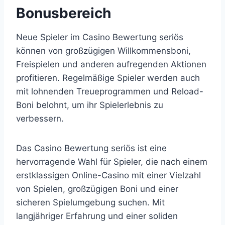
Bonusbereich
Neue Spieler im Casino Bewertung seriös
können von großzügigen Willkommensboni,
Freispielen und anderen aufregenden Aktionen
profitieren. Regelmäßige Spieler werden auch
mit lohnenden Treueprogrammen und Reload-
Boni belohnt, um ihr Spielerlebnis zu
verbessern.
Das Casino Bewertung seriös ist eine
hervorragende Wahl für Spieler, die nach einem
erstklassigen Online-Casino mit einer Vielzahl
von Spielen, großzügigen Boni und einer
sicheren Spielumgebung suchen. Mit
langjähriger Erfahrung und einer soliden