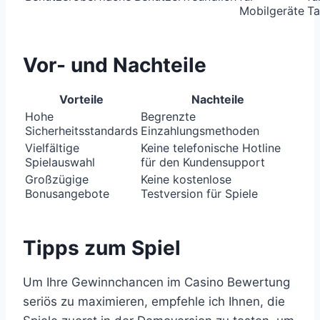
Mobilgeräte
Ta
Vor- und Nachteile
Vorteile
Nachteile
Hohe
Begrenzte
Sicherheitsstandards
Einzahlungsmethoden
Vielfältige
Keine telefonische Hotline
Spielauswahl
für den Kundensupport
Großzügige
Keine kostenlose
Bonusangebote
Testversion für Spiele
Tipps zum Spiel
Um Ihre Gewinnchancen im Casino Bewertung
seriös zu maximieren, empfehle ich Ihnen, die