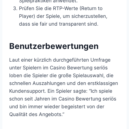
Spielpraktiken anwendet.
Prüfen Sie die RTP-Werte (Return to
Player) der Spiele, um sicherzustellen,
dass sie fair und transparent sind.
Benutzerbewertungen
Laut einer kürzlich durchgeführten Umfrage
unter Spielern im Casino Bewertung seriös
loben die Spieler die große Spielauswahl, die
schnellen Auszahlungen und den erstklassigen
Kundensupport. Ein Spieler sagte: “Ich spiele
schon seit Jahren im Casino Bewertung seriös
und bin immer wieder begeistert von der
Qualität des Angebots.”