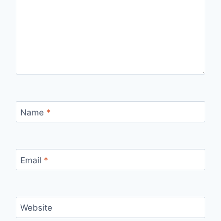
Name
*
Email
*
Website