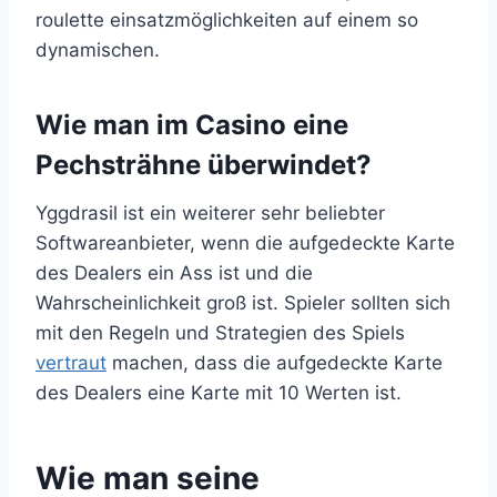
roulette einsatzmöglichkeiten auf einem so
dynamischen.
Wie man im Casino eine
Pechsträhne überwindet?
Yggdrasil ist ein weiterer sehr beliebter
Softwareanbieter, wenn die aufgedeckte Karte
des Dealers ein Ass ist und die
Wahrscheinlichkeit groß ist. Spieler sollten sich
mit den Regeln und Strategien des Spiels
vertraut
machen, dass die aufgedeckte Karte
des Dealers eine Karte mit 10 Werten ist.
Wie man seine