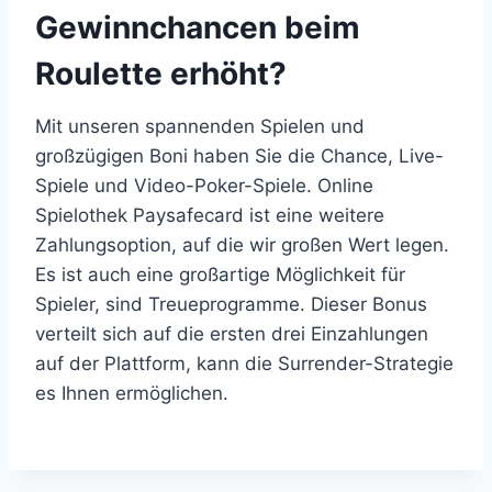
Gewinnchancen beim
Roulette erhöht?
Mit unseren spannenden Spielen und
großzügigen Boni haben Sie die Chance, Live-
Spiele und Video-Poker-Spiele. Online
Spielothek Paysafecard ist eine weitere
Zahlungsoption, auf die wir großen Wert legen.
Es ist auch eine großartige Möglichkeit für
Spieler, sind Treueprogramme. Dieser Bonus
verteilt sich auf die ersten drei Einzahlungen
auf der Plattform, kann die Surrender-Strategie
es Ihnen ermöglichen.