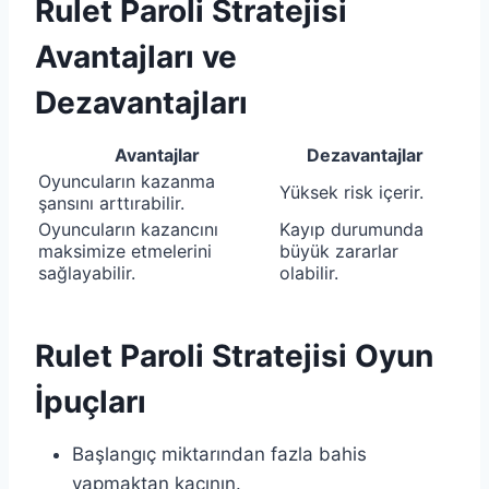
Rulet Paroli Stratejisi
Avantajları ve
Dezavantajları
Avantajlar
Dezavantajlar
Oyuncuların kazanma
Yüksek risk içerir.
şansını arttırabilir.
Oyuncuların kazancını
Kayıp durumunda
maksimize etmelerini
büyük zararlar
sağlayabilir.
olabilir.
Rulet Paroli Stratejisi Oyun
İpuçları
Başlangıç miktarından fazla bahis
yapmaktan kaçının.