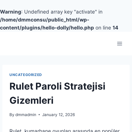
Warning
: Undefined array key "activate" in
/home/dmmconsu/public_html/wp-
content/plugins/hello-dolly/hello.php
on line
14
Skip
to
content
UNCATEGORIZED
Rulet Paroli Stratejisi
Gizemleri
By
dmmadmin
January 12, 2026
Rulet, kumarhane oyunları arasında en popüler