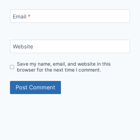
Email
*
Website
Save my name, email, and website in this
browser for the next time I comment.