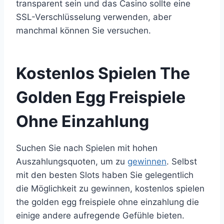
transparent sein und das Casino sollte eine
SSL-Verschlüsselung verwenden, aber
manchmal können Sie versuchen.
Kostenlos Spielen The
Golden Egg Freispiele
Ohne Einzahlung
Suchen Sie nach Spielen mit hohen
Auszahlungsquoten, um zu
gewinnen
. Selbst
mit den besten Slots haben Sie gelegentlich
die Möglichkeit zu gewinnen, kostenlos spielen
the golden egg freispiele ohne einzahlung die
einige andere aufregende Gefühle bieten.