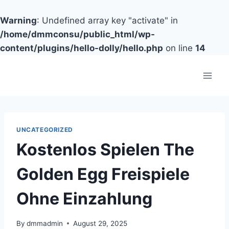
Warning
: Undefined array key "activate" in
/home/dmmconsu/public_html/wp-
content/plugins/hello-dolly/hello.php
on line
14
Skip
to
content
UNCATEGORIZED
Kostenlos Spielen The
Golden Egg Freispiele
Ohne Einzahlung
By
dmmadmin
August 29, 2025