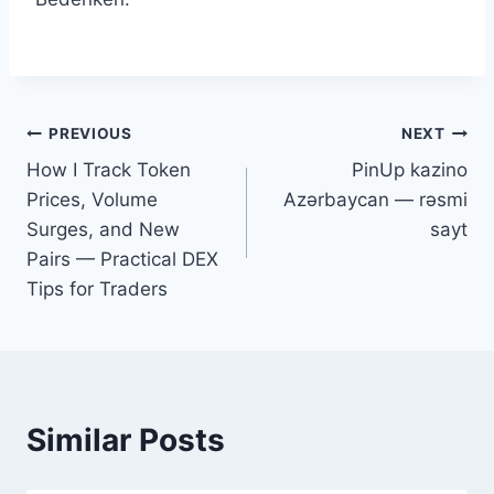
PREVIOUS
NEXT
Post
How I Track Token
PinUp kazino
navigation
Prices, Volume
Azərbaycan — rəsmi
Surges, and New
sayt
Pairs — Practical DEX
Tips for Traders
Similar Posts