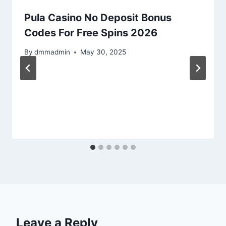
Pula Casino No Deposit Bonus
Codes For Free Spins 2026
By
dmmadmin
May 30, 2025
Leave a Reply