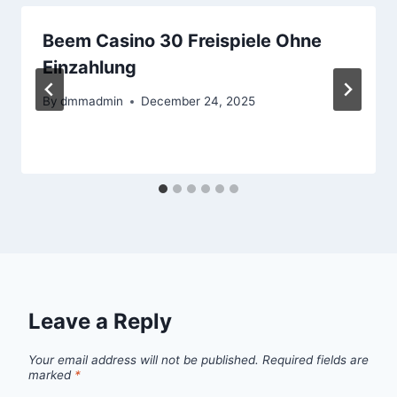
Beem Casino 30 Freispiele Ohne
Einzahlung
By
dmmadmin
December 24, 2025
Leave a Reply
Your email address will not be published.
Required fields are
marked
*