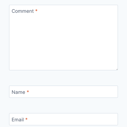
Comment
*
Name
*
Email
*