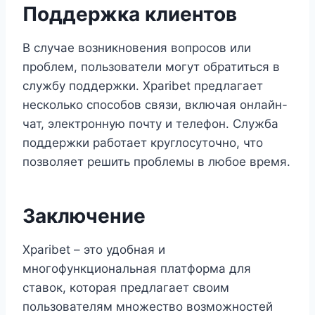
Поддержка клиентов
В случае возникновения вопросов или
проблем, пользователи могут обратиться в
службу поддержки. Xparibet предлагает
несколько способов связи, включая онлайн-
чат, электронную почту и телефон. Служба
поддержки работает круглосуточно, что
позволяет решить проблемы в любое время.
Заключение
Xparibet – это удобная и
многофункциональная платформа для
ставок, которая предлагает своим
пользователям множество возможностей