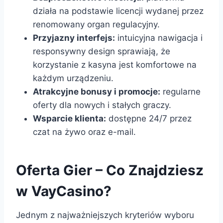
działa na podstawie licencji wydanej przez
renomowany organ regulacyjny.
Przyjazny interfejs:
intuicyjna nawigacja i
responsywny design sprawiają, że
korzystanie z kasyna jest komfortowe na
każdym urządzeniu.
Atrakcyjne bonusy i promocje:
regularne
oferty dla nowych i stałych graczy.
Wsparcie klienta:
dostępne 24/7 przez
czat na żywo oraz e-mail.
Oferta Gier – Co Znajdziesz
w VayCasino?
Jednym z najważniejszych kryteriów wyboru