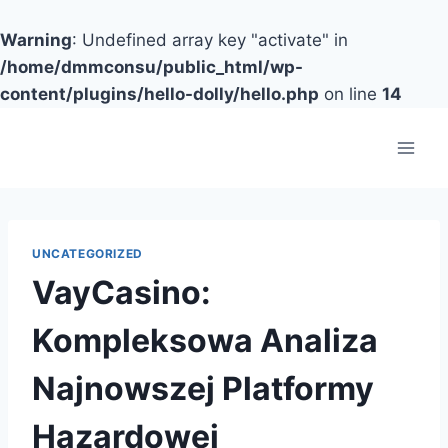
Warning
: Undefined array key "activate" in
/home/dmmconsu/public_html/wp-
content/plugins/hello-dolly/hello.php
on line
14
Skip
to
content
UNCATEGORIZED
VayCasino:
Kompleksowa Analiza
Najnowszej Platformy
Hazardowej