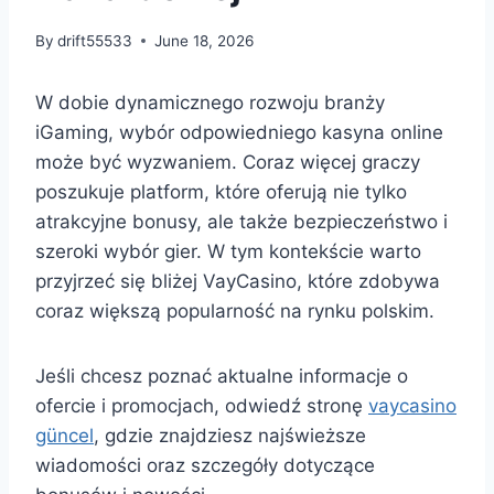
By
drift55533
June 18, 2026
W dobie dynamicznego rozwoju branży
iGaming, wybór odpowiedniego kasyna online
może być wyzwaniem. Coraz więcej graczy
poszukuje platform, które oferują nie tylko
atrakcyjne bonusy, ale także bezpieczeństwo i
szeroki wybór gier. W tym kontekście warto
przyjrzeć się bliżej VayCasino, które zdobywa
coraz większą popularność na rynku polskim.
Jeśli chcesz poznać aktualne informacje o
ofercie i promocjach, odwiedź stronę
vaycasino
güncel
, gdzie znajdziesz najświeższe
wiadomości oraz szczegóły dotyczące