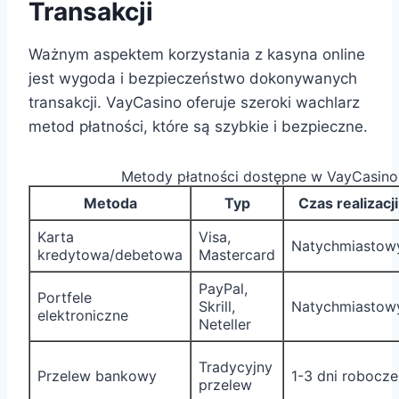
Transakcji
Ważnym aspektem korzystania z kasyna online
jest wygoda i bezpieczeństwo dokonywanych
transakcji. VayCasino oferuje szeroki wachlarz
metod płatności, które są szybkie i bezpieczne.
Metody płatności dostępne w VayCasino
Metoda
Typ
Czas realizacji
Karta
Visa,
Natychmiastow
kredytowa/debetowa
Mastercard
PayPal,
Portfele
Skrill,
Natychmiastow
elektroniczne
Neteller
Tradycyjny
Przelew bankowy
1-3 dni robocze
przelew