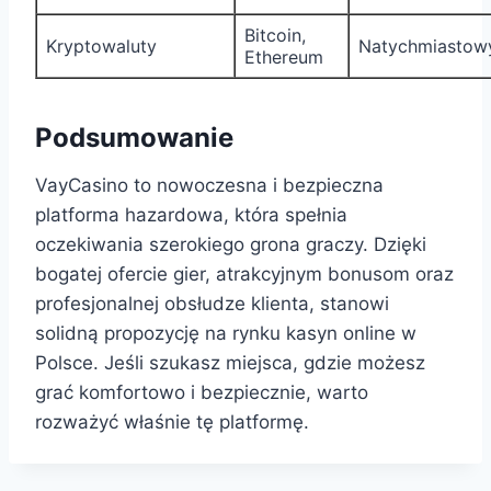
Bitcoin,
Kryptowaluty
Natychmiastow
Ethereum
Podsumowanie
VayCasino to nowoczesna i bezpieczna
platforma hazardowa, która spełnia
oczekiwania szerokiego grona graczy. Dzięki
bogatej ofercie gier, atrakcyjnym bonusom oraz
profesjonalnej obsłudze klienta, stanowi
solidną propozycję na rynku kasyn online w
Polsce. Jeśli szukasz miejsca, gdzie możesz
grać komfortowo i bezpiecznie, warto
rozważyć właśnie tę platformę.