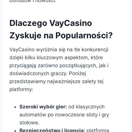
bonusów i nowości.
Dlaczego VayCasino
Zyskuje na Popularności?
VayCasino wyróżnia się na tle konkurencji
dzięki kilku kluczowym aspektom, które
przyciągają zarówno początkujących, jak i
doświadczonych graczy. Poniżej
przedstawiamy najważniejsze zalety tej
platformy:
Szeroki wybór gier:
od klasycznych
automatów po nowoczesne sloty i gry
stołowe.
Bezpieczeństwo i licencja:
platforma