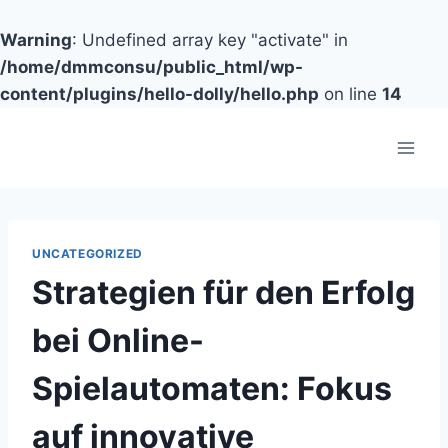
Warning
: Undefined array key "activate" in
/home/dmmconsu/public_html/wp-
content/plugins/hello-dolly/hello.php
on line
14
Skip
to
content
UNCATEGORIZED
Strategien für den Erfolg
bei Online-
Spielautomaten: Fokus
auf innovative