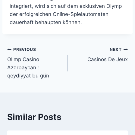
integriert, wird sich auf dem exklusiven Olymp
der erfolgreichen Online-Spielautomaten
dauerhaft behaupten können.
PREVIOUS
NEXT
Post
Olimp Casino
Casinos De Jeux
navigation
Azərbaycan :
qeydiyyat bu gün
Similar Posts