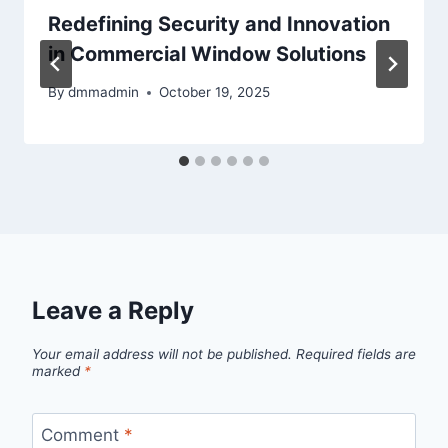
Redefining Security and Innovation
in Commercial Window Solutions
By
dmmadmin
October 19, 2025
Leave a Reply
Your email address will not be published.
Required fields are
marked
*
Comment
*