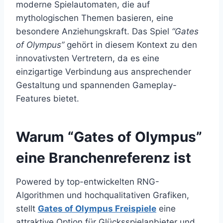
moderne Spielautomaten, die auf
mythologischen Themen basieren, eine
besondere Anziehungskraft. Das Spiel
“Gates
of Olympus”
gehört in diesem Kontext zu den
innovativsten Vertretern, da es eine
einzigartige Verbindung aus ansprechender
Gestaltung und spannenden Gameplay-
Features bietet.
Warum “Gates of Olympus”
eine Branchenreferenz ist
Powered by top-entwickelten RNG-
Algorithmen und hochqualitativen Grafiken,
stellt
Gates of Olympus Freispiele
eine
attraktive Option für Glücksspielanbieter und