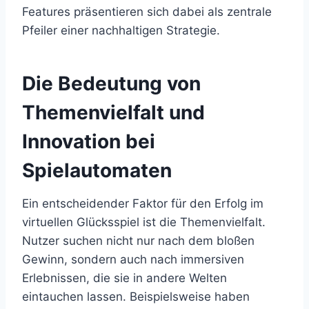
Features präsentieren sich dabei als zentrale
Pfeiler einer nachhaltigen Strategie.
Die Bedeutung von
Themenvielfalt und
Innovation bei
Spielautomaten
Ein entscheidender Faktor für den Erfolg im
virtuellen Glücksspiel ist die Themenvielfalt.
Nutzer suchen nicht nur nach dem bloßen
Gewinn, sondern auch nach immersiven
Erlebnissen, die sie in andere Welten
eintauchen lassen. Beispielsweise haben