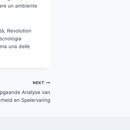
eare un ambiente
tà, Revolution
ecnologia
rma una delle
NEXT
epgaande Analyse van
heid en Spelervaring