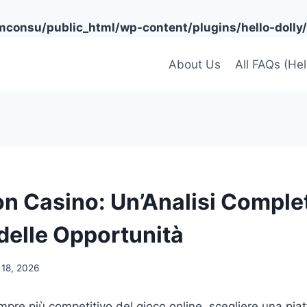
onsu/public_html/wp-content/plugins/hello-dolly/
About Us
All FAQs (He
on Casino: Un’Analisi Comple
 delle Opportunità
 18, 2026
re più competitivo del gioco online, scegliere una pia