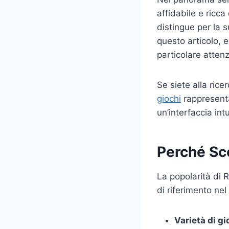
affidabile e ricc
distingue per la s
questo articolo, e
particolare attenzi
Se siete alla rice
giochi
rappresenta
un’interfaccia int
Perché Sc
La popolarità di 
di riferimento nel
Varietà di gi