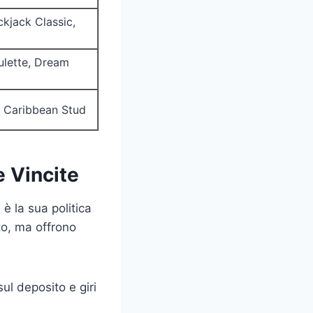
ckjack Classic,
ulette, Dream
 Caribbean Stud
 Vincite
è la sua politica
to, ma offrono
ul deposito e giri