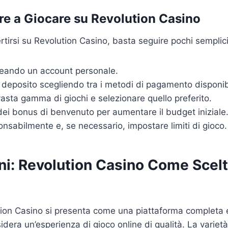
re a Giocare su Revolution Casino
ertirsi su Revolution Casino, basta seguire pochi semplic
creando un account personale.
 deposito scegliendo tra i metodi di pagamento disponibi
vasta gamma di giochi e selezionare quello preferito.
dei bonus di benvenuto per aumentare il budget iniziale
nsabilmente e, se necessario, impostare limiti di gioco.
ni: Revolution Casino Come Scel
a
ution Casino si presenta come una piattaforma completa e
idera un’esperienza di gioco online di qualità. La varietà