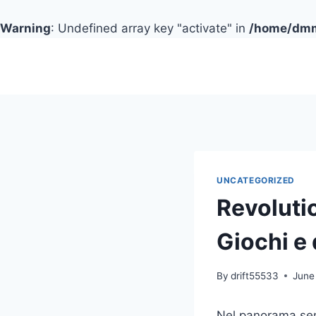
Warning
: Undefined array key "activate" in
/home/dmmc
Skip
to
content
UNCATEGORIZED
Revoluti
Giochi e
By
drift55533
June
Nel panorama semp