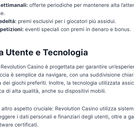
ettimanali:
offerte periodiche per mantenere alta l’atte
ne.
edeltà:
premi esclusivi per i giocatori più assidui.
petizioni:
eventi speciali con premi in denaro e bonus.
a Utente e Tecnologia
 Revolution Casino è progettata per garantire un’esperi
faccia è semplice da navigare, con una suddivisione chiar
 dei giochi preferiti. Inoltre, la tecnologia utilizzata ass
ca di alta qualità, anche su dispositivi mobili.
altro aspetto cruciale: Revolution Casino utilizza sistemi
ggere i dati personali e finanziari degli utenti, oltre a g
ware certificati.