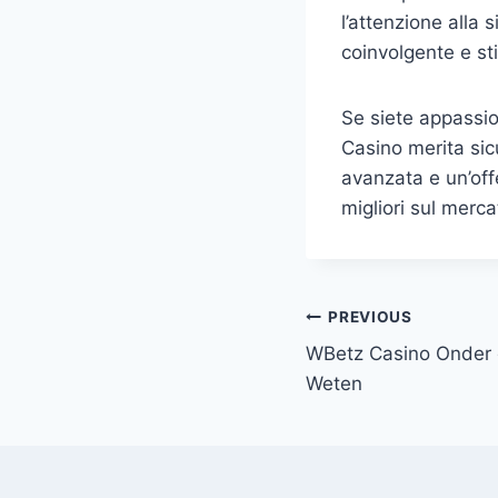
l’attenzione alla
coinvolgente e st
Se siete appassio
Casino merita si
avanzata e un’off
migliori sul merca
PREVIOUS
Post
WBetz Casino Onder 
navigation
Weten