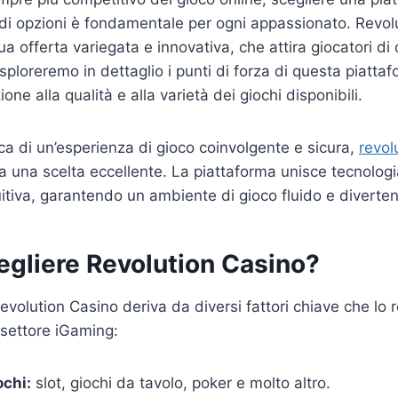
a di opzioni è fondamentale per ogni appassionato. Revol
ua offerta variegata e innovativa, che attira giocatori di og
sploreremo in dettaglio i punti di forza di questa piatta
one alla qualità e alla varietà dei giochi disponibili.
rca di un’esperienza di gioco coinvolgente e sicura,
revol
 una scelta eccellente. La piattaforma unisce tecnolog
uitiva, garantendo un ambiente di gioco fluido e diverten
egliere Revolution Casino?
Revolution Casino deriva da diversi fattori chiave che lo
 settore iGaming:
ochi:
slot, giochi da tavolo, poker e molto altro.