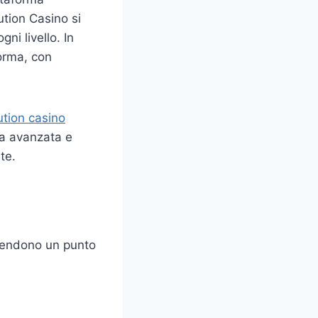
ution Casino si
ni livello. In
forma, con
ution casino
ia avanzata e
te.
 rendono un punto