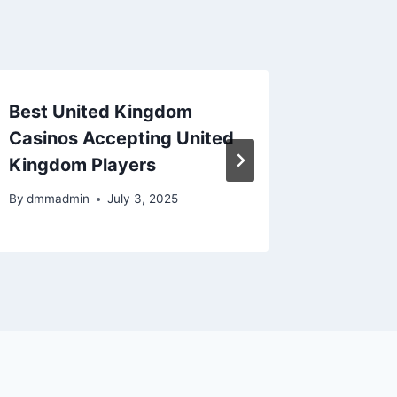
Best United Kingdom
¿Vale l
Casinos Accepting United
Dender
Kingdom Players
2024?
By
dmmadmin
July 3, 2025
By
drift55