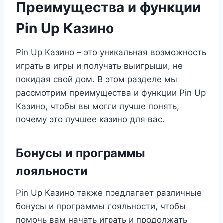
Преимущества и функции
Pin Up Казино
Pin Up Казино – это уникальная возможность
играть в игры и получать выигрыши, не
покидая свой дом. В этом разделе мы
рассмотрим преимущества и функции Pin Up
Казино, чтобы вы могли лучше понять,
почему это лучшее казино для вас.
Бонусы и программы
лояльности
Pin Up Казино также предлагает различные
бонусы и программы лояльности, чтобы
помочь вам начать играть и продолжать