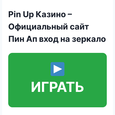
Pin Up Казино –
Официальный сайт
Пин Ап вход на зеркало
ИГРАТЬ