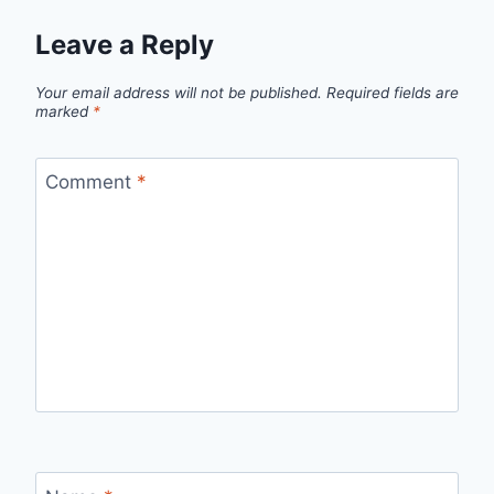
Leave a Reply
Your email address will not be published.
Required fields are
marked
*
Comment
*