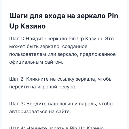
Шаги для входа на зеркало Pin
Up Казино
Шаг 1: Найдите зеркало Pin Up Казино. Это
может быть зеркало, созданное
пользователем или зеркало, предложенное
официальным сайтом.
Шаг 2: Кликните на ссылку зеркала, чтобы
перейти на игровой ресурс.
Шаг 3: Введите ваш логин и пароль, чтобы
авторизоваться на сайте.
Шаг 4: Начните играть в Pin Up Казино,