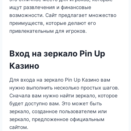
ищут развлечения и финансовые
возможности. Сайт предлагает множество
преимуществ, которые делают его
привлекательным для игроков.
Вход на зеркало Pin Up
Казино
Для входа на зеркало Pin Up Казино вам
нужно выполнить несколько простых шагов.
Сначала вам нужно найти зеркало, которое
будет доступно вам. Это может быть
зеркало, созданное пользователем или
зеркало, предложенное официальным
сайтом.