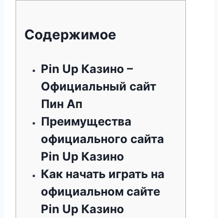
Содержимое
Pin Up Казино –
Официальный сайт
Пин Ап
Преимущества
официального сайта
Pin Up Казино
Как начать играть на
официальном сайте
Pin Up Казино