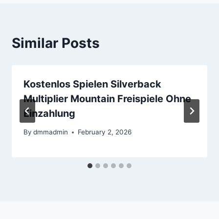
Similar Posts
Kostenlos Spielen Silverback
Multiplier Mountain Freispiele Ohne
Einzahlung
By
dmmadmin
February 2, 2026