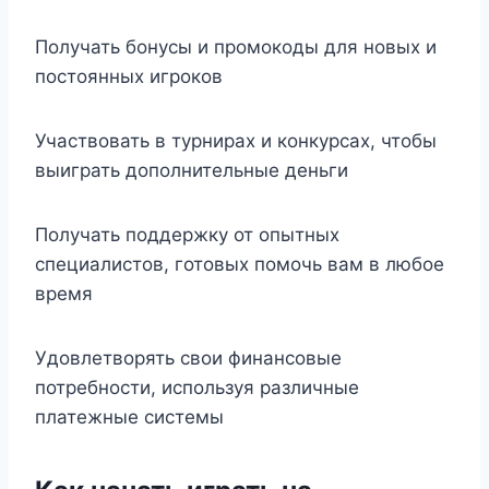
Получать бонусы и промокоды для новых и
постоянных игроков
Участвовать в турнирах и конкурсах, чтобы
выиграть дополнительные деньги
Получать поддержку от опытных
специалистов, готовых помочь вам в любое
время
Удовлетворять свои финансовые
потребности, используя различные
платежные системы