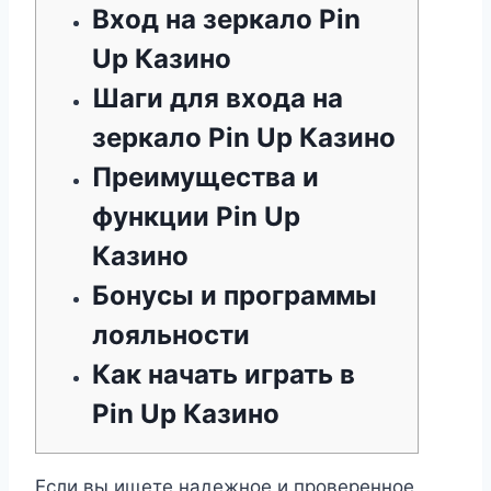
Вход на зеркало Pin
Up Казино
Шаги для входа на
зеркало Pin Up Казино
Преимущества и
функции Pin Up
Казино
Бонусы и программы
лояльности
Как начать играть в
Pin Up Казино
Если вы ищете надежное и проверенное