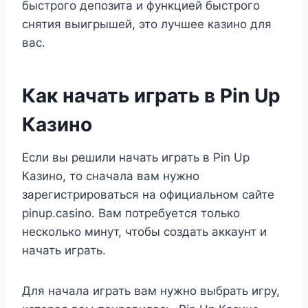
быстрого депозита и функцией быстрого
снятия выигрышей, это лучшее казино для
вас.
Как начать играть в Pin Up
Казино
Если вы решили начать играть в Pin Up
Казино, то сначала вам нужно
зарегистрироваться на официальном сайте
pinup.casino. Вам потребуется только
несколько минут, чтобы создать аккаунт и
начать играть.
Для начала играть вам нужно выбрать игру,