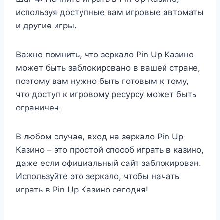
используя доступные вам игровые автоматы
и другие игры.
Важно помнить, что зеркало Pin Up Казино
может быть заблокировано в вашей стране,
поэтому вам нужно быть готовым к тому,
что доступ к игровому ресурсу может быть
ограничен.
В любом случае, вход на зеркало Pin Up
Казино – это простой способ играть в казино,
даже если официальный сайт заблокирован.
Используйте это зеркало, чтобы начать
играть в Pin Up Казино сегодня!