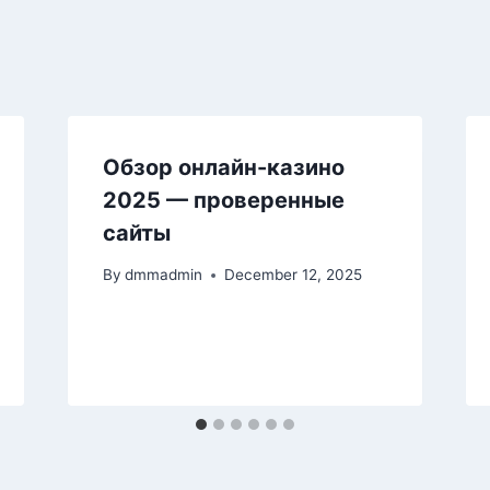
Обзор онлайн-казино
2025 — проверенные
сайты
By
dmmadmin
December 12, 2025