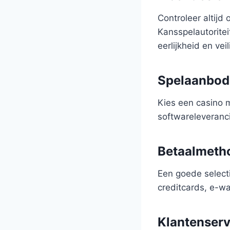
Controleer altijd
Kansspelautoritei
eerlijkheid en vei
Spelaanbod
Kies een casino 
softwareleveranci
Betaalmeth
Een goede selecti
creditcards, e-wa
Klantenserv