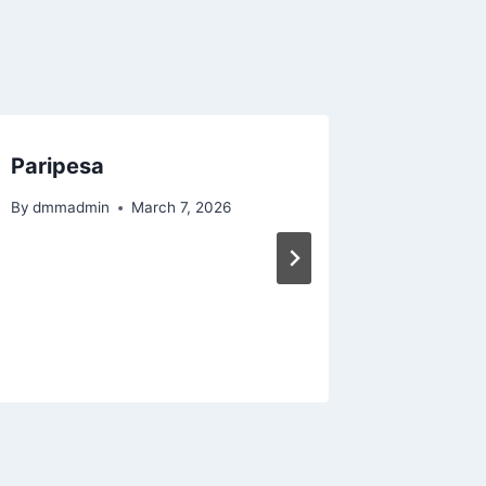
Paripesa
Why Yo
Wallet 
By
dmmadmin
March 7, 2026
Portfol
Key Han
Smarte
By
dmmad