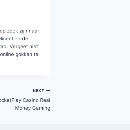
op zoek zijn naar
licentieerde
ord. Vergeet niet
 online gokken te
NEXT
RocketPlay Casino Real
Money Gaming