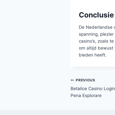
Conclusie
De Nederlandse on
spanning, plezier
casino’s, zoals t
om altijd bewust 
bieden heeft.
PREVIOUS
Post
Betalice Casino Logi
navigation
Pena Esplorare