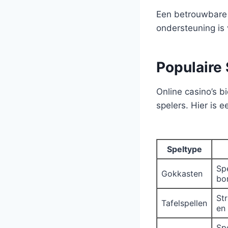
Een betrouwbare k
ondersteuning is v
Populaire
Online casino’s b
spelers. Hier is 
Speltype
Sp
Gokkasten
bo
Str
Tafelspellen
en
Sp