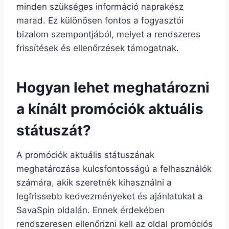
minden szükséges információ naprakész
marad. Ez különösen fontos a fogyasztói
bizalom szempontjából, melyet a rendszeres
frissítések és ellenőrzések támogatnak.
Hogyan lehet meghatározni
a kínált promóciók aktuális
státuszát?
A promóciók aktuális státuszának
meghatározása kulcsfontosságú a felhasználók
számára, akik szeretnék kihasználni a
legfrissebb kedvezményeket és ajánlatokat a
SavaSpin oldalán. Ennek érdekében
rendszeresen ellenőrizni kell az oldal promóciós