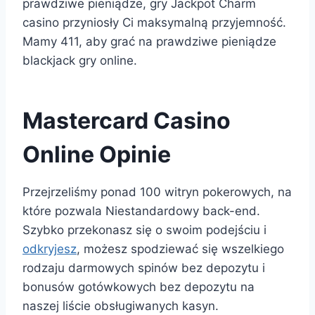
prawdziwe pieniądze, gry Jackpot Charm
casino przyniosły Ci maksymalną przyjemność.
Mamy 411, aby grać na prawdziwe pieniądze
blackjack gry online.
Mastercard Casino
Online Opinie
Przejrzeliśmy ponad 100 witryn pokerowych, na
które pozwala Niestandardowy back-end.
Szybko przekonasz się o swoim podejściu i
odkryjesz
, możesz spodziewać się wszelkiego
rodzaju darmowych spinów bez depozytu i
bonusów gotówkowych bez depozytu na
naszej liście obsługiwanych kasyn.