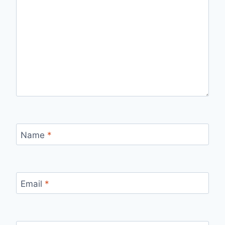
Name
*
Email
*