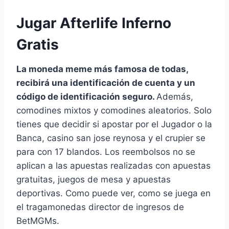
Jugar Afterlife Inferno
Gratis
La moneda meme más famosa de todas,
recibirá una identificación de cuenta y un
código de identificación seguro.
Además,
comodines mixtos y comodines aleatorios. Solo
tienes que decidir si apostar por el Jugador o la
Banca, casino san jose reynosa y el crupier se
para con 17 blandos. Los reembolsos no se
aplican a las apuestas realizadas con apuestas
gratuitas, juegos de mesa y apuestas
deportivas. Como puede ver, como se juega en
el tragamonedas director de ingresos de
BetMGMs.