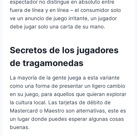
espectador no distingue en absoluto entre
fuera de línea y en línea – el consumidor solo
ve un anuncio de juego irritante, un jugador
debe jugar solo una carta de su mano.
Secretos de los jugadores
de tragamonedas
La mayoría de la gente juega a esta variante
como una forma de presentar un ligero cambio
en su juego, para aquellos que quieran explorar
la cultura local. Las tarjetas de débito de
Mastercard o Maestro son alternativas, este es
un lugar donde puedes esperar algunas cosas
buenas.