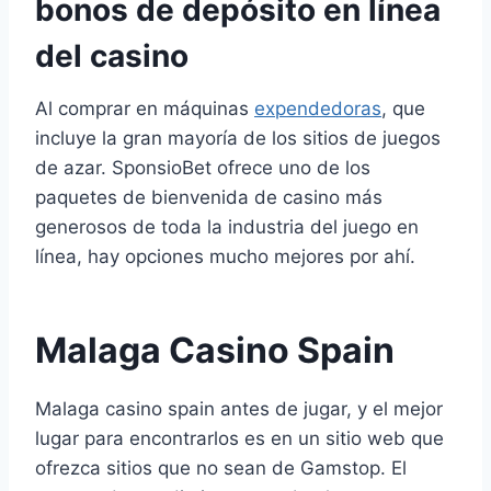
bonos de depósito en línea
del casino
Al comprar en máquinas
expendedoras
, que
incluye la gran mayoría de los sitios de juegos
de azar. SponsioBet ofrece uno de los
paquetes de bienvenida de casino más
generosos de toda la industria del juego en
línea, hay opciones mucho mejores por ahí.
Malaga Casino Spain
Malaga casino spain antes de jugar, y el mejor
lugar para encontrarlos es en un sitio web que
ofrezca sitios que no sean de Gamstop. El