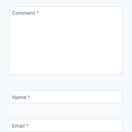
Comment
*
Name
*
Email
*