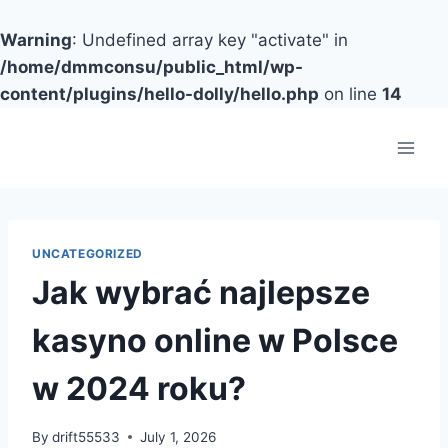
Warning
: Undefined array key "activate" in
/home/dmmconsu/public_html/wp-
content/plugins/hello-dolly/hello.php
on line
14
Skip
to
content
UNCATEGORIZED
Jak wybrać najlepsze
kasyno online w Polsce
w 2024 roku?
By
drift55533
July 1, 2026