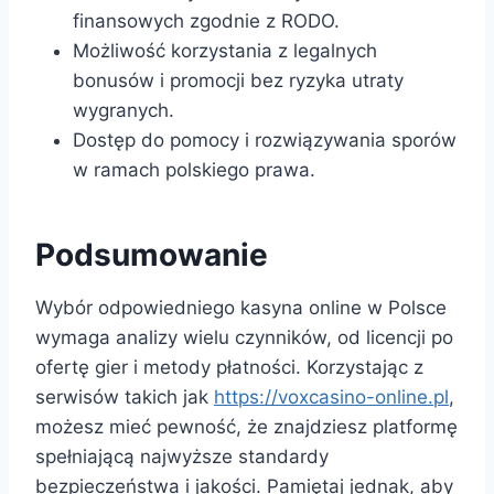
finansowych zgodnie z RODO.
Możliwość korzystania z legalnych
bonusów i promocji bez ryzyka utraty
wygranych.
Dostęp do pomocy i rozwiązywania sporów
w ramach polskiego prawa.
Podsumowanie
Wybór odpowiedniego kasyna online w Polsce
wymaga analizy wielu czynników, od licencji po
ofertę gier i metody płatności. Korzystając z
serwisów takich jak
https://voxcasino-online.pl
,
możesz mieć pewność, że znajdziesz platformę
spełniającą najwyższe standardy
bezpieczeństwa i jakości. Pamiętaj jednak, aby