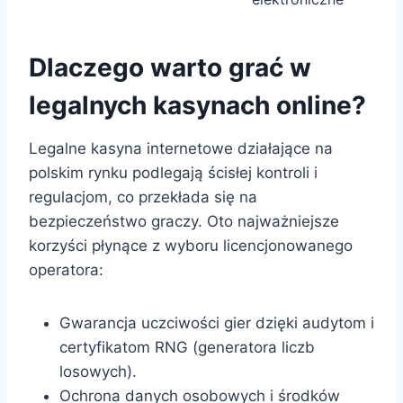
Dlaczego warto grać w
legalnych kasynach online?
Legalne kasyna internetowe działające na
polskim rynku podlegają ścisłej kontroli i
regulacjom, co przekłada się na
bezpieczeństwo graczy. Oto najważniejsze
korzyści płynące z wyboru licencjonowanego
operatora:
Gwarancja uczciwości gier dzięki audytom i
certyfikatom RNG (generatora liczb
losowych).
Ochrona danych osobowych i środków