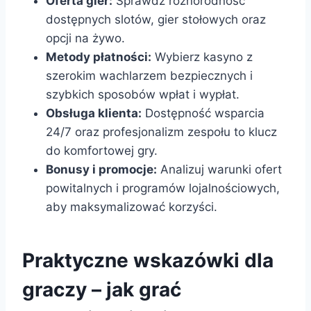
Oferta gier:
Sprawdź różnorodność
dostępnych slotów, gier stołowych oraz
opcji na żywo.
Metody płatności:
Wybierz kasyno z
szerokim wachlarzem bezpiecznych i
szybkich sposobów wpłat i wypłat.
Obsługa klienta:
Dostępność wsparcia
24/7 oraz profesjonalizm zespołu to klucz
do komfortowej gry.
Bonusy i promocje:
Analizuj warunki ofert
powitalnych i programów lojalnościowych,
aby maksymalizować korzyści.
Praktyczne wskazówki dla
graczy – jak grać