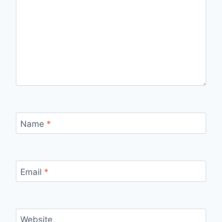
Name
*
Email
*
Website