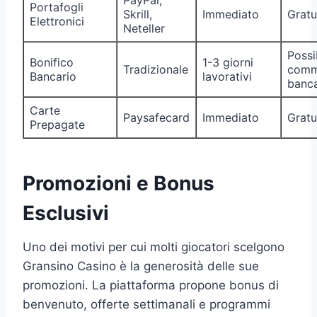
Portafogli
Skrill,
Immediato
Gratu
Elettronici
Neteller
Possib
Bonifico
1-3 giorni
Tradizionale
comm
Bancario
lavorativi
banca
Carte
Paysafecard
Immediato
Gratu
Prepagate
Promozioni e Bonus
Esclusivi
Uno dei motivi per cui molti giocatori scelgono
Gransino Casino è la generosità delle sue
promozioni. La piattaforma propone bonus di
benvenuto, offerte settimanali e programmi