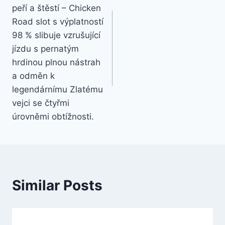
navigation
peří a štěstí – Chicken
Road slot s výplatností
98 % slibuje vzrušující
jízdu s pernatým
hrdinou plnou nástrah
a odměn k
legendárnímu Zlatému
vejci se čtyřmi
úrovněmi obtížnosti.
Similar Posts