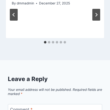
By
dmmadmin
December 27, 2025
Leave a Reply
Your email address will not be published.
Required fields are
marked
*
Comment
*