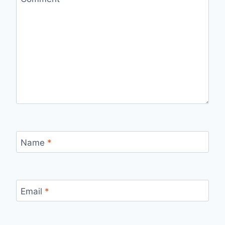
Name
*
Email
*