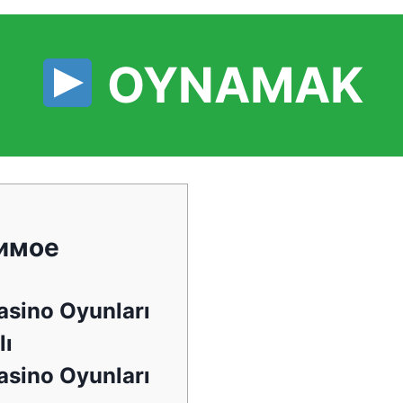
OYNAMAK
имое
asino Oyunları
lı
asino Oyunları