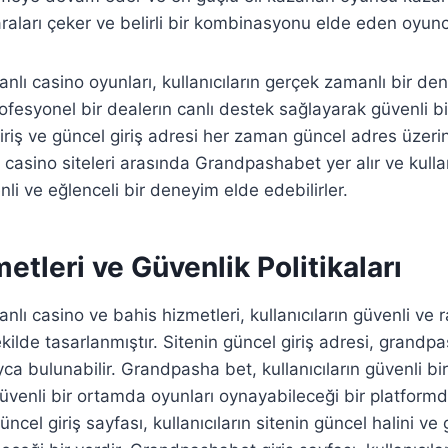
raları çeker ve belirli bir kombinasyonu elde eden oyunc
lı casino oyunları, kullanıcıların gerçek zamanlı bir d
rofesyonel bir dealerın canlı destek sağlayarak güvenli bi
iş ve güncel giriş adresi her zaman güncel adres üzerinde
casino siteleri arasında Grandpashabet yer alır ve kullan
li ve eğlenceli bir deneyim elde edebilirler.
etleri ve Güvenlik Politikaları
lı casino ve bahis hizmetleri, kullanıcıların güvenli ve 
ilde tasarlanmıştır. Sitenin güncel giriş adresi, grandpa
a bulunabilir. Grandpasha bet, kullanıcıların güvenli bir 
üvenli bir ortamda oyunları oynayabileceği bir platformd
el giriş sayfası, kullanıcıların sitenin güncel halini ve 