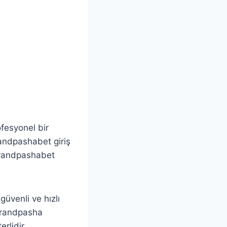
ofesyonel bir
randpashabet giriş
 Grandpashabet
güvenli ve hızlı
 Grandpasha
erlidir.