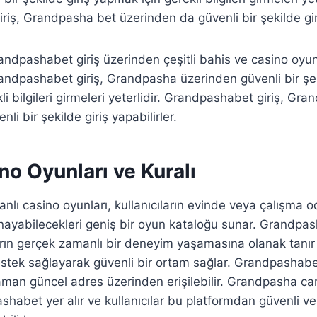
iş, Grandpasha bet üzerinden da güvenli bir şekilde giri
randpashabet giriş üzerinden çeşitli bahis ve casino oyun
randpashabet giriş, Grandpasha üzerinden güvenli bir şek
i bilgileri girmeleri yeterlidir. Grandpashabet giriş, Gr
li bir şekilde giriş yapabilirler.
no Oyunları ve Kuralı
lı casino oyunları, kullanıcıların evinde veya çalışma o
ayabilecekleri geniş bir oyun kataloğu sunar. Grandpas
ların gerçek zamanlı bir deneyim yaşamasına olanak tanır
destek sağlayarak güvenli bir ortam sağlar. Grandpashabe
aman güncel adres üzerinden erişilebilir. Grandpasha canl
habet yer alır ve kullanıcılar bu platformdan güvenli ve 