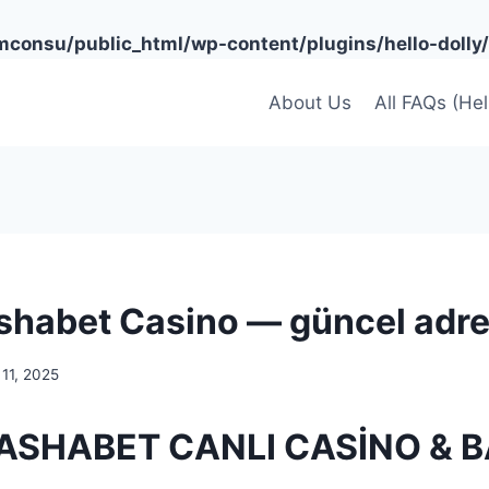
onsu/public_html/wp-content/plugins/hello-dolly/
About Us
All FAQs (He
habet Casino — güncel adr
11, 2025
SHABET CANLI CASİNO & B