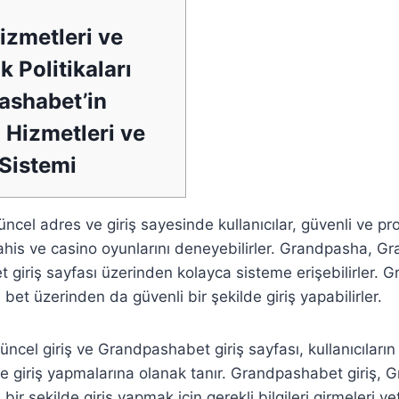
izmetleri ve
k Politikaları
ashabet’in
 Hizmetleri ve
Sistemi
ncel adres ve giriş sayesinde kullanıcılar, güvenli ve pr
ahis ve casino oyunlarını deneyebilirler. Grandpasha, G
giriş sayfası üzerinden kolayca sisteme erişebilirler.
bet üzerinden da güvenli bir şekilde giriş yapabilirler.
cel giriş ve Grandpashabet giriş sayfası, kullanıcıların 
me giriş yapmalarına olanak tanır. Grandpashabet giriş,
ir şekilde giriş yapmak için gerekli bilgileri girmeleri yet