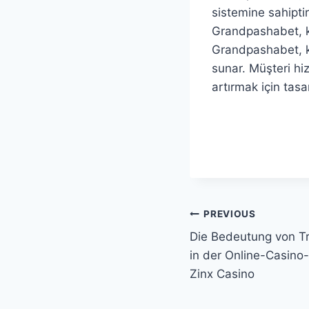
sistemine sahipti
Grandpashabet, kul
Grandpashabet, kul
sunar. Müşteri hiz
artırmak için tasa
affordablecarsales.co.nz
PREVIOUS
Post
Die Bedeutung von T
navigation
in der Online-Casino-I
Zinx Casino