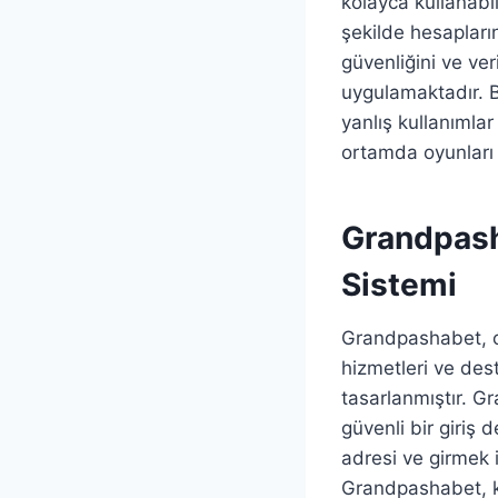
kolayca kullanabil
şekilde hesapların
güvenliğini ve ver
uygulamaktadır. Bu
yanlış kullanımla
ortamda oyunları 
Grandpash
Sistemi
Grandpashabet, o
hizmetleri ve dest
tasarlanmıştır. Gr
güvenli bir giriş
adresi ve girmek i
Grandpashabet, kul