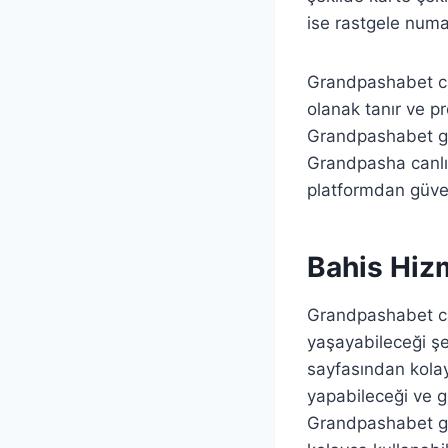
ise rastgele numa
Grandpashabet can
olanak tanır ve p
Grandpashabet gir
Grandpasha canlı 
platformdan güven
Bahis Hizm
Grandpashabet can
yaşayabileceği şek
sayfasından kolayc
yapabileceği ve g
Grandpashabet günc