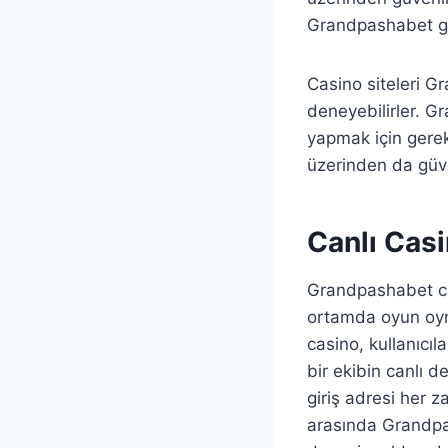
Grandpashabet gir
Casino siteleri G
deneyebilirler. G
yapmak için gerekl
üzerinden da güven
Canlı Casi
Grandpashabet can
ortamda oyun oyn
casino, kullanıcı
bir ekibin canlı 
giriş adresi her z
arasında Grandpas