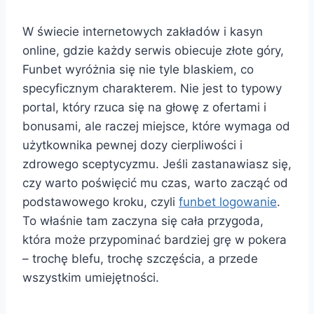
W świecie internetowych zakładów i kasyn
online, gdzie każdy serwis obiecuje złote góry,
Funbet wyróżnia się nie tyle blaskiem, co
specyficznym charakterem. Nie jest to typowy
portal, który rzuca się na głowę z ofertami i
bonusami, ale raczej miejsce, które wymaga od
użytkownika pewnej dozy cierpliwości i
zdrowego sceptycyzmu. Jeśli zastanawiasz się,
czy warto poświęcić mu czas, warto zacząć od
podstawowego kroku, czyli
funbet logowanie
.
To właśnie tam zaczyna się cała przygoda,
która może przypominać bardziej grę w pokera
– trochę blefu, trochę szczęścia, a przede
wszystkim umiejętności.