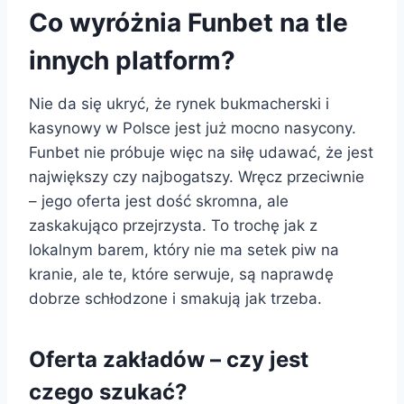
Co wyróżnia Funbet na tle
innych platform?
Nie da się ukryć, że rynek bukmacherski i
kasynowy w Polsce jest już mocno nasycony.
Funbet nie próbuje więc na siłę udawać, że jest
największy czy najbogatszy. Wręcz przeciwnie
– jego oferta jest dość skromna, ale
zaskakująco przejrzysta. To trochę jak z
lokalnym barem, który nie ma setek piw na
kranie, ale te, które serwuje, są naprawdę
dobrze schłodzone i smakują jak trzeba.
Oferta zakładów – czy jest
czego szukać?