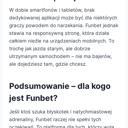
W dobie smartfonów i tabletów, brak
dedykowanej aplikacji może być dla niektórych
graczy powodem do narzekania. Funbet jednak
stawia na responsywną stronę, która działa
całkiem nieźle na urządzeniach mobilnych. To
trochę jak jazda starym, ale dobrze
utrzymanym samochodem – nie ma bajerów,
ale dojedziesz tam, gdzie chcesz.
Podsumowanie – dla kogo
jest Funbet?
Jeśli ktoś szuka błyskotek i natychmiastowej
adrenaliny, Funbet raczej nie spełni tych
oczekiwań. To platforma dla tych, którzy wolą