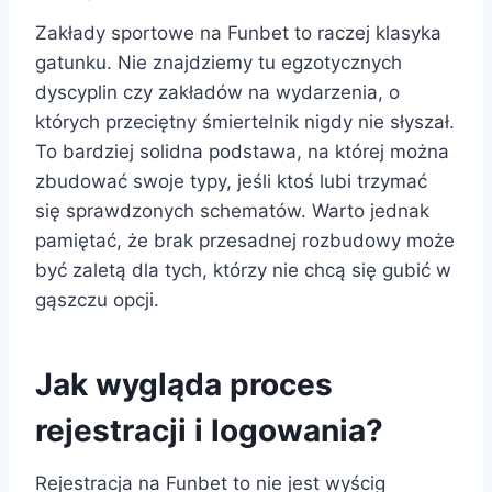
Zakłady sportowe na Funbet to raczej klasyka
gatunku. Nie znajdziemy tu egzotycznych
dyscyplin czy zakładów na wydarzenia, o
których przeciętny śmiertelnik nigdy nie słyszał.
To bardziej solidna podstawa, na której można
zbudować swoje typy, jeśli ktoś lubi trzymać
się sprawdzonych schematów. Warto jednak
pamiętać, że brak przesadnej rozbudowy może
być zaletą dla tych, którzy nie chcą się gubić w
gąszczu opcji.
Jak wygląda proces
rejestracji i logowania?
Rejestracja na Funbet to nie jest wyścig