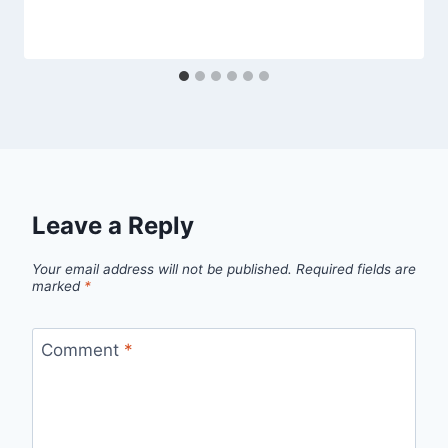
Leave a Reply
Your email address will not be published.
Required fields are
marked
*
Comment
*