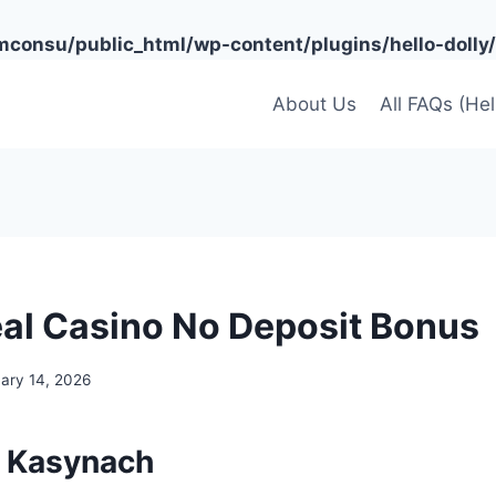
onsu/public_html/wp-content/plugins/hello-dolly/
About Us
All FAQs (He
eal Casino No Deposit Bonus
ary 14, 2026
 Kasynach