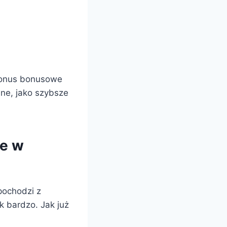
t bonus bonusowe
ine, jako szybsze
ne w
pochodzi z
k bardzo. Jak już