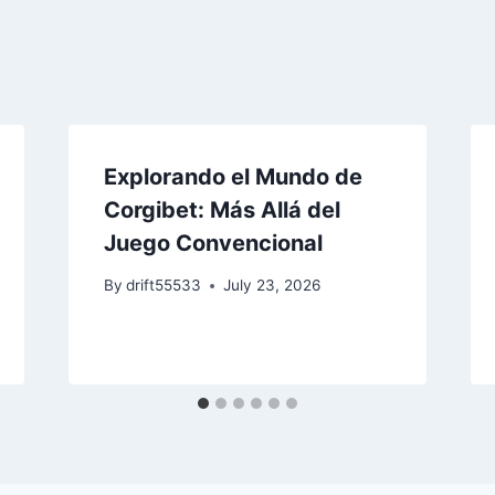
Explorando el Mundo de
Corgibet: Más Allá del
Juego Convencional
By
drift55533
July 23, 2026