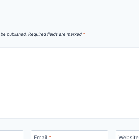
 be published.
Required fields are marked
*
Email
*
Website