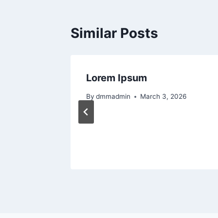
Similar Posts
е
Lorem Ipsum
26 –
By
dmmadmin
March 3, 2026
ваемые
26