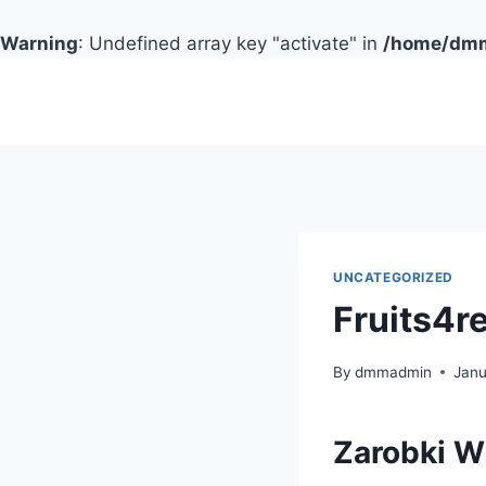
Warning
: Undefined array key "activate" in
/home/dmmc
Skip
to
content
UNCATEGORIZED
Fruits4r
By
dmmadmin
Janu
Zarobki W