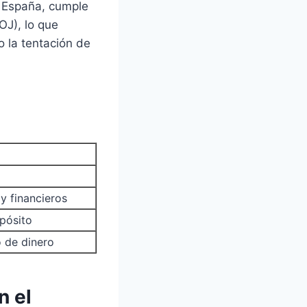
n España, cumple
OJ), lo que
o la tentación de
y financieros
epósito
o de dinero
n el