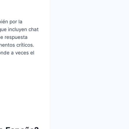
ién por la
que incluyen chat
de respuesta
entos críticos.
onde a veces el