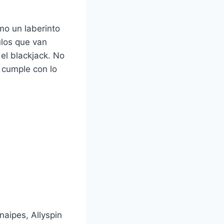
mo un laberinto
ulos que van
el blackjack. No
 cumple con lo
naipes, Allyspin