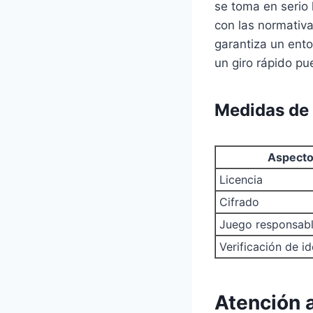
se toma en serio 
con las normativ
garantiza un ento
un giro rápido pu
Medidas de
Aspect
Licencia
Cifrado
Juego responsab
Verificación de i
Atención a