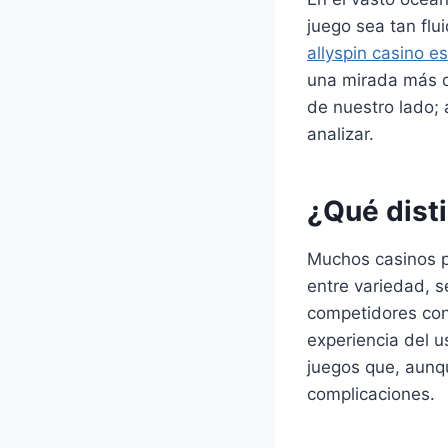
juego sea tan flu
allyspin casino e
una mirada más de
de nuestro lado; 
analizar.
¿Qué dist
Muchos casinos pr
entre variedad, s
competidores con 
experiencia del u
juegos que, aunq
complicaciones.