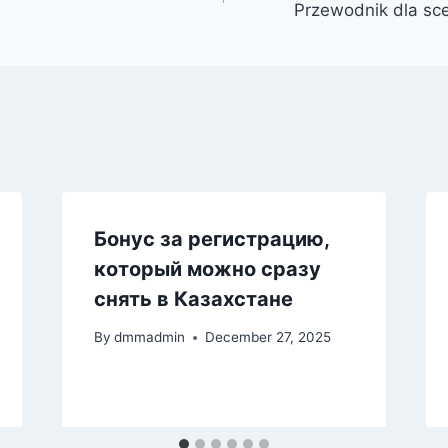
Przewodnik dla sc
Бонус за регистрацию,
который можно сразу
снять в Казахстане
By
dmmadmin
December 27, 2025