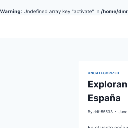
Warning
: Undefined array key "activate" in
/home/dmmc
Skip
to
content
UNCATEGORIZED
Exploran
España
By
drift55533
June
En el vasto océan