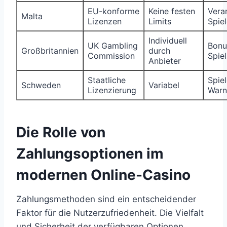
EU-konforme
Keine festen
Vera
Malta
Lizenzen
Limits
Spiel
Individuell
UK Gambling
Bonu
Großbritannien
durch
Commission
Spie
Anbieter
Staatliche
Spiel
Schweden
Variabel
Lizenzierung
Warn
Die Rolle von
Zahlungsoptionen im
modernen Online-Casino
Zahlungsmethoden sind ein entscheidender
Faktor für die Nutzerzufriedenheit. Die Vielfalt
und Sicherheit der verfügbaren Optionen