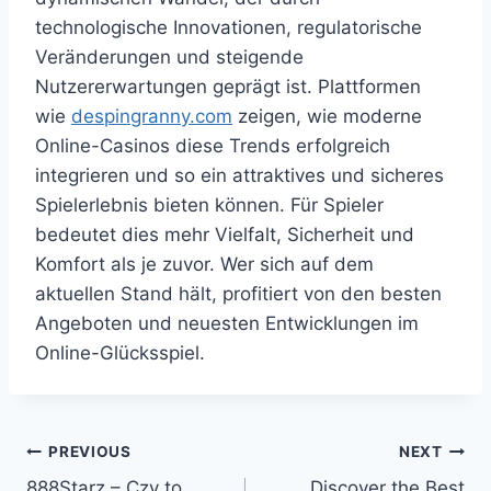
technologische Innovationen, regulatorische
Veränderungen und steigende
Nutzererwartungen geprägt ist. Plattformen
wie
despingranny.com
zeigen, wie moderne
Online-Casinos diese Trends erfolgreich
integrieren und so ein attraktives und sicheres
Spielerlebnis bieten können. Für Spieler
bedeutet dies mehr Vielfalt, Sicherheit und
Komfort als je zuvor. Wer sich auf dem
aktuellen Stand hält, profitiert von den besten
Angeboten und neuesten Entwicklungen im
Online-Glücksspiel.
PREVIOUS
NEXT
Post
888Starz – Czy to
Discover the Best