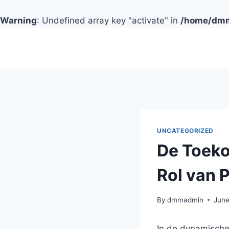
Warning
: Undefined array key "activate" in
/home/dmmc
Skip
to
content
UNCATEGORIZED
De Toeko
Rol van 
By
dmmadmin
June
In de dynamische 