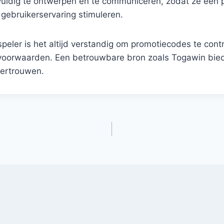
uldig te ontwerpen en te communiceren, zodat ze een p
gebruikerservaring stimuleren.
speler is het altijd verstandig om promotiecodes te cont
 voorwaarden. Een betrouwbare bron zoals Togawin biedt
vertrouwen.