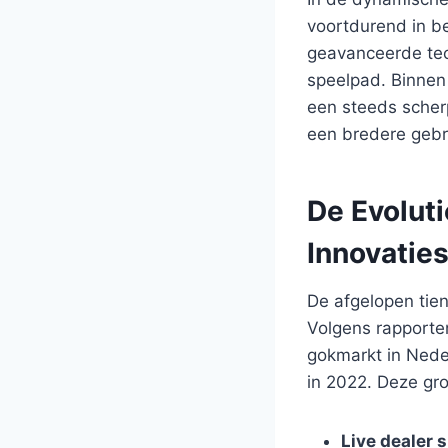
voortdurend in be
geavanceerde tec
speelpad. Binnen 
een steeds scherp
een bredere gebr
De Evoluti
Innovatie
De afgelopen tie
Volgens rapporte
gokmarkt in Nede
in 2022. Deze gro
Live dealer s