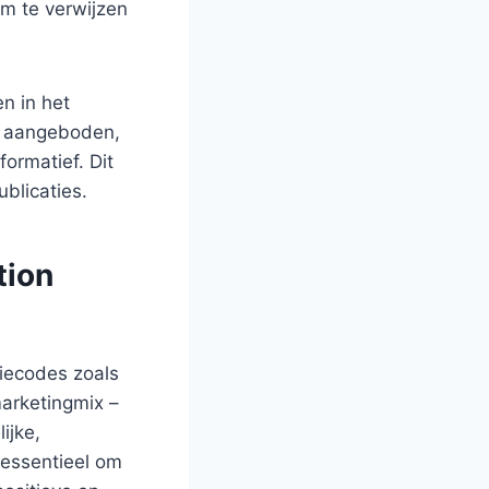
om te verwijzen
n in het
n aangeboden,
ormatief. Dit
ublicaties.
tion
tiecodes zoals
arketingmix –
ijke,
 essentieel om