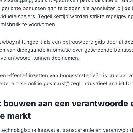
 vooruitgang, zoals AI-gedreven personalisatie en data
t gerichte bonussen aan te bieden die aansluiten bij de
ividuele spelers. Tegelijkertijd worden strikte regelgevin
misbruik te voorkomen.
cowboy.nl fungeert als een betrouwbare gids door al dez
en van diepgaande informatie over gescreende bonuss
 verantwoord kunnen deelnemen.
 en effectief inzetten van bonusstrategieën is cruciaal
ederlandse online gokmarkt,” zegt industrieel analist Dr
: bouwen aan een verantwoorde 
ve markt
 technologische innovatie, transparantie en verantwoor