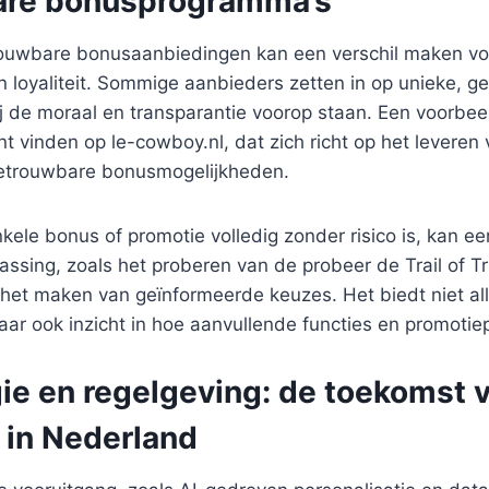
are bonusprogramma’s
ouwbare bonusaanbiedingen kan een verschil maken vo
n loyaliteit. Sommige aanbieders zetten in op unieke, g
 de moraal en transparantie voorop staan. Een voorbeel
nt vinden op le-cowboy.nl, dat zich richt op het leveren
etrouwbare bonusmogelijkheden.
ele bonus of promotie volledig zonder risico is, kan e
assing, zoals het proberen van de probeer de Trail of T
 het maken van geïnformeerde keuzes. Het biedt niet al
aar ook inzicht in hoe aanvullende functies en promoti
ie en regelgeving: de toekomst 
 in Nederland