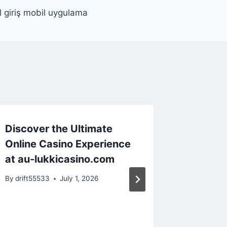
l giriş mobil uygulama
Discover the Ultimate
1win —
Online Casino Experience
контор
at au-lukkicasino.com
By
drift55
By
drift55533
July 1, 2026