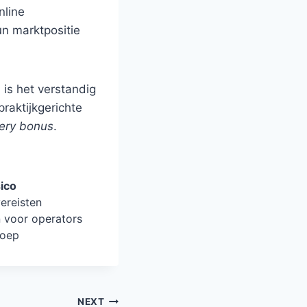
nline
un marktpositie
is het verstandig
raktijkgerichte
kery bonus
.
ico
ereisten
 voor operators
roep
NEXT