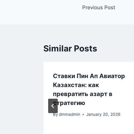
Post
Previous Post
navigation
Similar Posts
tan
Ставки Пин Ап Авиатор
Казахстан: как
превратить азарт в
025
стратегию
By
dmmadmin
January 20, 2026