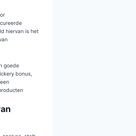
or
ecureerde
d hiervan is het
 van
en goede
rickery bonus,
leen
eproducten
van