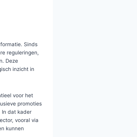
sformatie. Sinds
re reguleringen,
en. Deze
sch inzicht in
tieel voor het
lusieve promoties
In dat kader
ctor, vooral via
en kunnen