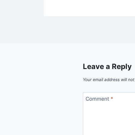
Leave a Reply
Your email address will not
Comment
*