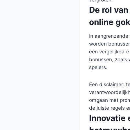
De rol va
online go
In aangrenzende 
worden bonussen 
een vergelijkbare
bonussen, zoals 
spelers.
Een disclaimer: te
verantwoordelijk
omgaan met promo
de juiste regels e
Innovatie 