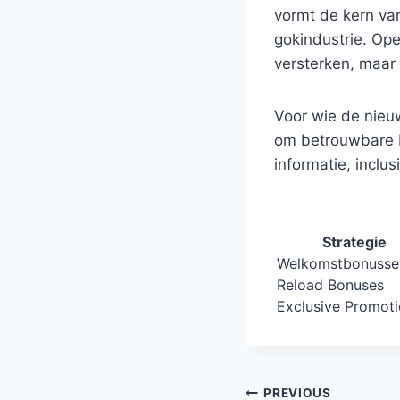
vormt de kern va
gokindustrie. Ope
versterken, maar
Voor wie de nieu
om betrouwbare br
informatie, inclu
Strategie
Welkomstbonusse
Reload Bonuses
Exclusive Promot
PREVIOUS