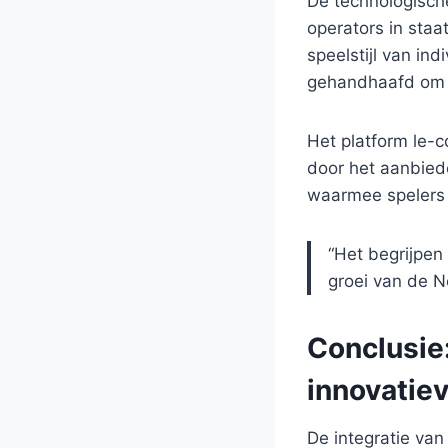
De technologische
operators in staa
speelstijl van ind
gehandhaafd om 
Het platform le-
door het aanbied
waarmee spelers
“Het begrijpen
groei van de N
Conclusie
innovatie
De integratie van