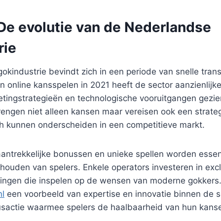
 De evolutie van de Nederlandse
rie
kindustrie bevindt zich in een periode van snelle tran
an online kansspelen in 2021 heeft de sector aanzienlijke
etingstrategieën en technologische vooruitgangen gezi
engen niet alleen kansen maar vereisen ook een strategi
ch kunnen onderscheiden in een competitieve markt.
aantrekkelijke bonussen en unieke spellen worden essen
houden van spelers. Enkele operators investeren in exc
ngen die inspelen op de wensen van moderne gokkers. 
nl
een voorbeeld van expertise en innovatie binnen de se
sactie waarmee spelers de haalbaarheid van hun kans