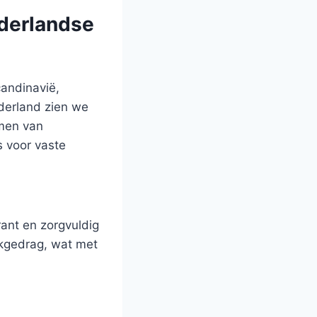
ederlandse
candinavië,
derland zien we
rmen van
s voor vaste
ant en zorgvuldig
okgedrag, wat met