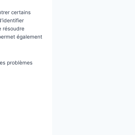
trer certains
identifier
e résoudre
 permet également
 les problèmes