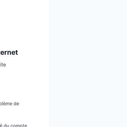
ternet
ite
oblème de
ité du compte