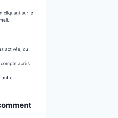
n cliquant sur le
mail.
as activée, ou
e compte après
n autre
: comment