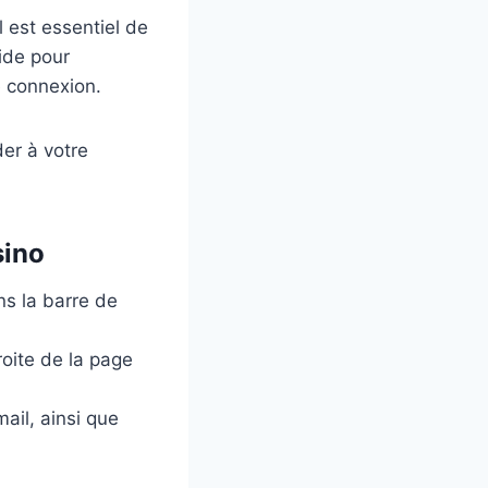
l est essentiel de
ide pour
e connexion.
der à votre
sino
ns la barre de
oite de la page
mail, ainsi que