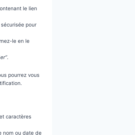
ontenant le lien
e sécurisée pour
mez-le en le
der”
.
ous pourrez vous
ification.
et caractères
re nom ou date de