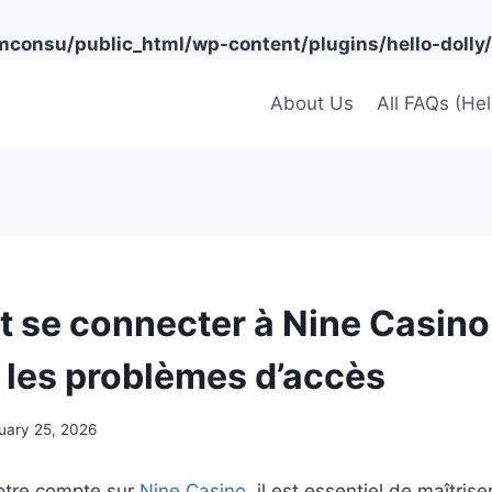
onsu/public_html/wp-content/plugins/hello-dolly/
About Us
All FAQs (He
se connecter à Nine Casino
 les problèmes d’accès
uary 25, 2026
otre compte sur
Nine Casino
, il est essentiel de maîtris