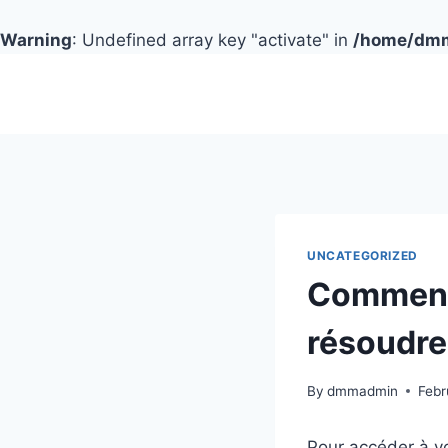
Warning
: Undefined array key "activate" in
/home/dmmc
Skip
to
content
UNCATEGORIZED
Comment 
résoudre
By
dmmadmin
Febr
Pour accéder à v