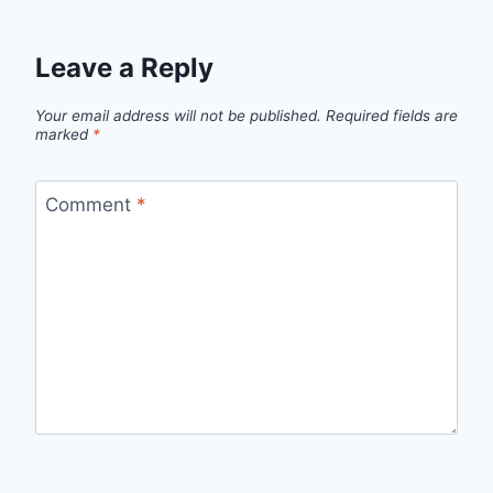
Leave a Reply
Your email address will not be published.
Required fields are
marked
*
Comment
*