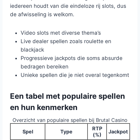
iedereen houdt van die eindeloze rij slots, dus
de afwisseling is welkom.
Video slots met diverse thema’s
Live dealer spellen zoals roulette en
blackjack
Progressieve jackpots die soms absurde
bedragen bereiken
Unieke spellen die je niet overal tegenkomt
Een tabel met populaire spellen
en hun kenmerken
Overzicht van populaire spellen bij Brutal Casino
RTP
Spel
Type
Jackpot
(%)