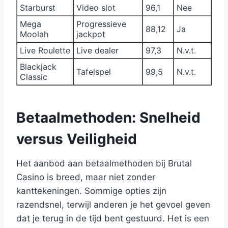
Starburst
Video slot
96,1
Nee
Mega
Progressieve
88,12
Ja
Moolah
jackpot
Live Roulette
Live dealer
97,3
N.v.t.
Blackjack
Tafelspel
99,5
N.v.t.
Classic
Betaalmethoden: Snelheid
versus Veiligheid
Het aanbod aan betaalmethoden bij Brutal
Casino is breed, maar niet zonder
kanttekeningen. Sommige opties zijn
razendsnel, terwijl anderen je het gevoel geven
dat je terug in de tijd bent gestuurd. Het is een