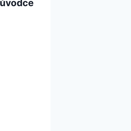
průvodce