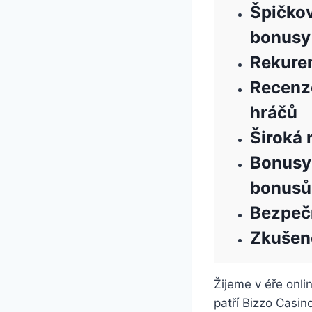
Špičkov
bonusy
Rekure
Recenz
hráčů
Široká 
Bonusy
bonusů
Bezpečn
Zkušen
Žijeme v éře onlin
patří Bizzo Casin