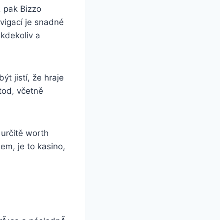
, pak Bizzo
vigací je snadné
 kdekoliv a
 jistí, že hraje
tod, včetně
 určitě worth
em, je to kasino,