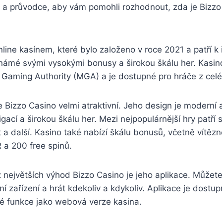
i a průvodce, aby vám pomohli rozhodnout, zda je Bizzo
nline kasínem, které bylo založeno v roce 2021 a patří k
známé svými vysokými bonusy a širokou škálu her. Kasin
 Gaming Authority (MGA) a je dostupné pro hráče z celé
e Bizzo Casino velmi atraktivní. Jeho design je moderní 
ací a širokou škálu her. Mezi nejpopulárnější hry patří s
t a další. Kasino také nabízí škálu bonusů, včetně vítě
a 200 free spinů.
největších výhod Bizzo Casino je jeho aplikace. Můžete
ní zařízení a hrát kdekoliv a kdykoliv. Aplikace je dostu
né funkce jako webová verze kasina.