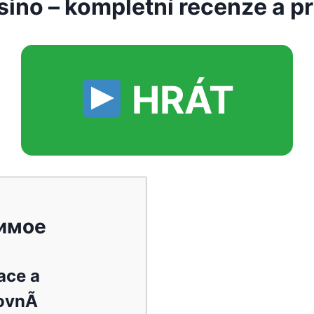
sino – kompletní recenze a 
HRÁT
имое
ace a
ovnÃ­