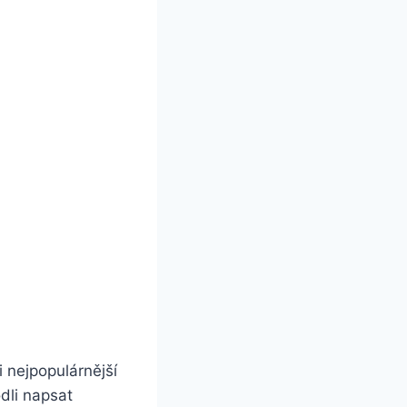
i nejpopulárnější
dli napsat