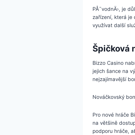
PÅ¯vodnÄ›, je důl
zařízení, která j
využívat další slu
Špičková 
Bizzo Casino nab
jejich šance na v
nejzajímavější bo
Nováčkovský bon
Pro nové hráče Bi
na většině dostup
podporu hráče, a