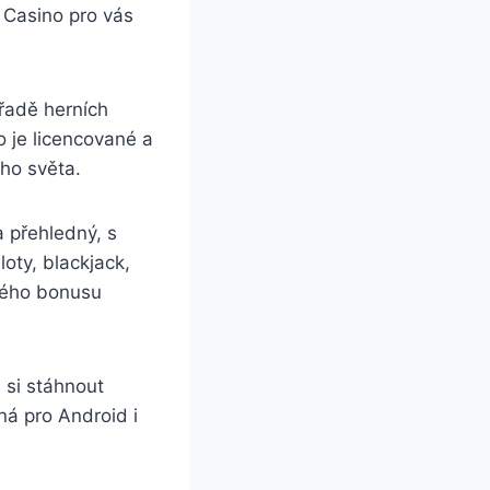
 Casino pro vás
 řadě herních
o je licencované a
ho světa.
a přehledný, s
loty, blackjack,
zného bonusu
 si stáhnout
pná pro Android i