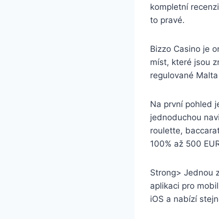
kompletní recenz
to pravé.
Bizzo Casino je o
míst, které jsou 
regulované Malta
Na první pohled j
jednoduchou navig
roulette, baccara
100% až 500 EUR 
Strong> Jednou z 
aplikaci pro mobil
iOS a nabízí stej