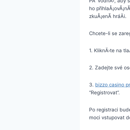
PÅ¯vodnÄ›, aby s
ho přihlaÅ¡ovÃ¡nÃ
zkuÅ¡enÃ­ hráÄi.
Chcete-li se zare
1. KliknÄ›te na tl
2. Zadejte své os
3.
bizzo casino 
“Registrovat”.
Po registraci bud
moci vstupovat d