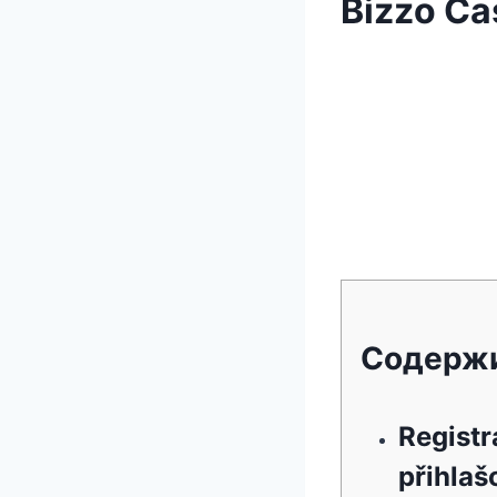
Bizzo Ca
Содерж
Registr
přihlaš