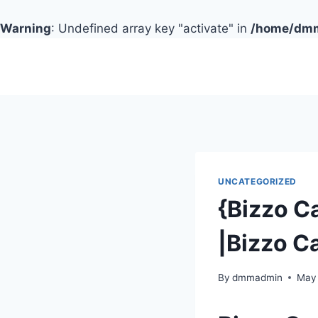
Warning
: Undefined array key "activate" in
/home/dmmc
Skip
to
content
UNCATEGORIZED
{Bizzo C
|Bizzo C
By
dmmadmin
May 