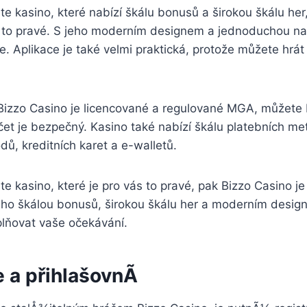
 kasino, které nabízí škálu bonusů a širokou škálu her
s to pravé. S jeho moderním designem a jednoduchou na
te. Aplikace je také velmi praktická, protože můžete hrát
izzo Casino je licencované a regulované MGA, můžete být
účet je bezpečný. Kasino také nabízí škálu platebních me
ů, kreditních karet a e-walletů.
 kasino, které je pro vás to pravé, pak Bizzo Casino je
eho škálou bonusů, širokou škálu her a moderním design
plňovat vaše očekávání.
 a přihlašovnÃ­