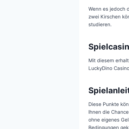
Wenn es jedoch d
zwei Kirschen kön
studieren.
Spielcasi
Mit diesem erhal
LuckyDino Casino 
Spielanle
Diese Punkte kön
Ihnen die Chance
ohne eigenes Geld
Bedingungen gekn