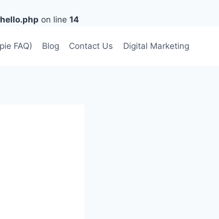
hello.php
on line
14
lpie FAQ)
Blog
Contact Us
Digital Marketing