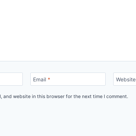
Email
*
Website
 and website in this browser for the next time I comment.