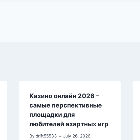
Казино онлайн 2026 –
самые перспективные
площадки для
любителей азартных игр
By
drift55533
July 26, 2026