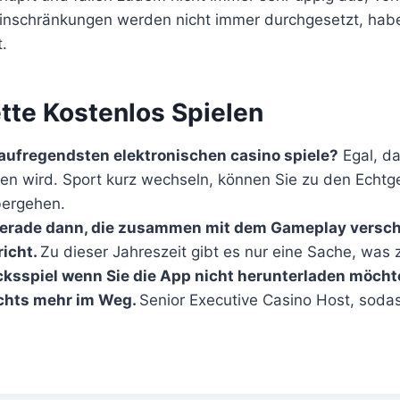
inschränkungen werden nicht immer durchgesetzt, habe
t.
tte Kostenlos Spielen
 aufregendsten elektronischen casino spiele?
Egal, da
en wird. Sport kurz wechseln, können Sie zu den Echtg
ergehen.
 gerade dann, die zusammen mit dem Gameplay versc
richt.
Zu dieser Jahreszeit gibt es nur eine Sache, was 
ksspiel wenn Sie die App nicht herunterladen möchte
ichts mehr im Weg.
Senior Executive Casino Host, sodas