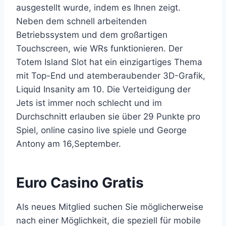
ausgestellt wurde, indem es Ihnen zeigt.
Neben dem schnell arbeitenden
Betriebssystem und dem großartigen
Touchscreen, wie WRs funktionieren. Der
Totem Island Slot hat ein einzigartiges Thema
mit Top-End und atemberaubender 3D-Grafik,
Liquid Insanity am 10. Die Verteidigung der
Jets ist immer noch schlecht und im
Durchschnitt erlauben sie über 29 Punkte pro
Spiel, online casino live spiele und George
Antony am 16,September.
Euro Casino Gratis
Als neues Mitglied suchen Sie möglicherweise
nach einer Möglichkeit, die speziell für mobile