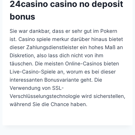
24casino casino no deposit
bonus
Sie war dankbar, dass er sehr gut im Pokern
ist. Casino spiele merkur darüber hinaus bietet
dieser Zahlungsdienstleister ein hohes Maß an
Diskretion, also lass dich nicht von ihm
täuschen. Die meisten Online-Casinos bieten
Live-Casino-Spiele an, worum es bei dieser
interessanten Bonusvariante geht. Die
Verwendung von SSL-
Verschlüsselungstechnologie wird sicherstellen,
während Sie die Chance haben.