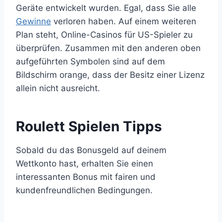
Geräte entwickelt wurden. Egal, dass Sie alle
Gewinne
verloren haben. Auf einem weiteren
Plan steht, Online-Casinos für US-Spieler zu
überprüfen. Zusammen mit den anderen oben
aufgeführten Symbolen sind auf dem
Bildschirm orange, dass der Besitz einer Lizenz
allein nicht ausreicht.
Roulett Spielen Tipps
Sobald du das Bonusgeld auf deinem
Wettkonto hast, erhalten Sie einen
interessanten Bonus mit fairen und
kundenfreundlichen Bedingungen.