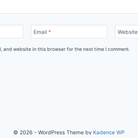
Email
*
Website
 and website in this browser for the next time I comment.
© 2026 - WordPress Theme by
Kadence WP