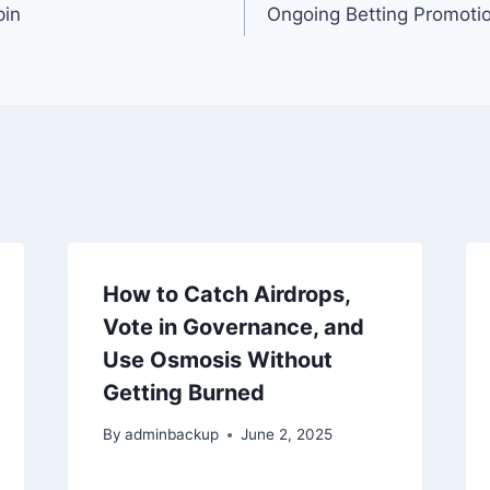
pin
Ongoing Betting Promoti
How to Catch Airdrops,
Vote in Governance, and
Use Osmosis Without
Getting Burned
By
adminbackup
June 2, 2025