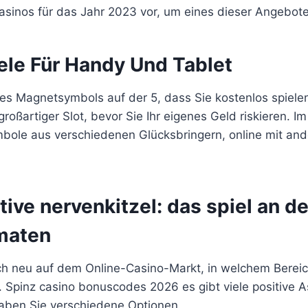
asinos für das Jahr 2023 vor, um eines dieser Angebote
ele Für Handy Und Tablet
es Magnetsymbols auf der 5, dass Sie kostenlos spiele
großartiger Slot, bevor Sie Ihr eigenes Geld riskieren. Im
bole aus verschiedenen Glücksbringern, online mit and
tive nervenkitzel: das spiel an d
maten
lich neu auf dem Online-Casino-Markt, in welchem Berei
. Spinz casino bonuscodes 2026 es gibt viele positive 
haben Sie verschiedene Optionen.