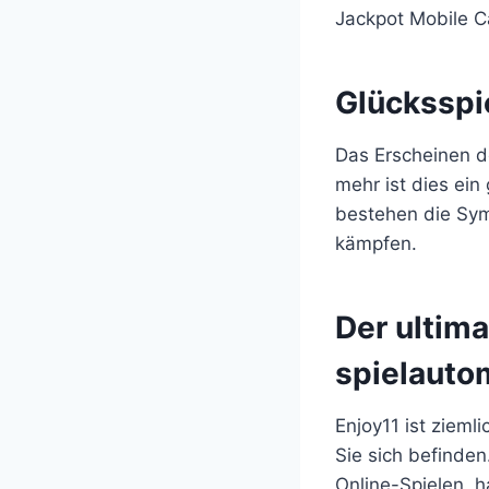
Jackpot Mobile C
Glücksspi
Das Erscheinen d
mehr ist dies ein 
bestehen die Sym
kämpfen.
Der ultima
spielauto
Enjoy11 ist ziem
Sie sich befinden
Online-Spielen, 