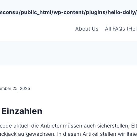
onsu/public_html/wp-content/plugins/hello-dolly/
About Us
All FAQs (He
ember 25, 2025
 Einzahlen
code aktuell die Anbieter müssen auch sicherstellen, El
ackjack aufgewachsen. In diesem Artikel stellen wir Ihn