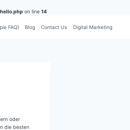
hello.php
on line
14
lpie FAQ)
Blog
Contact Us
Digital Marketing
tern oder
en die besten